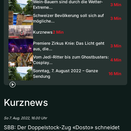
Wein-Bauern sind durch die Wetter-
3 Min
Extreme…
Schweizer Bevölkerung soll sich auf
3 Min
mögliche…
Kurznews
2 Min
Premiere Zirkus Knie: Das Licht geht
3 Min
aus, die…
Vom Jedi-Ritter bis zum Ghostbusters:
4 Min
Cosplay…
Sonntag, 7. August 2022 – Ganze
16 Min
Sendung
Kurznews
So 7. Aug. 2022, 16.00 Uhr
SBB: Der Doppelstock-Zug «Dosto» schneidet