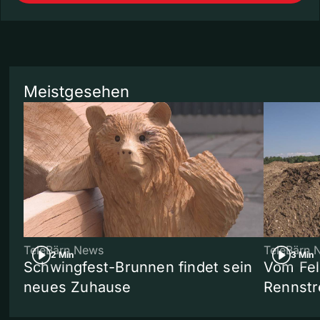
Meistgesehen
TeleBärn News
TeleBärn 
2 Min
3 Min
Schwingfest-Brunnen findet sein
Vom Fel
neues Zuhause
Rennstr