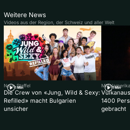
Weitere News
Videos aus der Region, der Schweiz und aller Welt
Neue Staffel
Mittelamerik
1 Min
1 Min
Die Crew von «Jung, Wild & Sexy:
Vulkanaus
Refilled» macht Bulgarien
1400 Pers
unsicher
gebracht