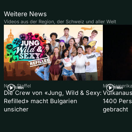
Weitere News
Videos aus der Region, der Schweiz und aller Welt
Neue Staffel
Mittelamerik
1 Min
1 Min
Die Crew von «Jung, Wild & Sexy:
Vulkanaus
Refilled» macht Bulgarien
1400 Pers
unsicher
gebracht