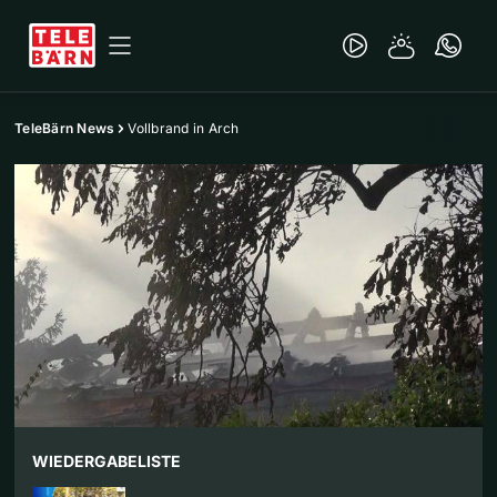
TeleBärn News
Vollbrand in Arch
WIEDERGABELISTE