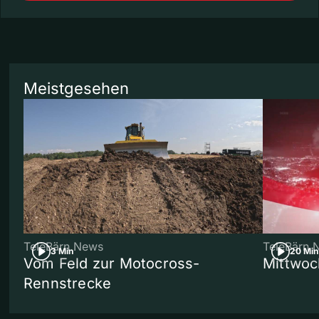
Meistgesehen
TeleBärn News
TeleBärn 
3 Min
20 Min
Vom Feld zur Motocross-
Mittwoc
Rennstrecke