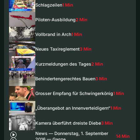
Schlagzeilen
1 Min
Piloten-Ausbildung
2 Min
Vollbrand in Arch
1 Min
Neues Taxireglement
3 Min
Kurzmeldungen des Tages
2 Min
Behindertengerechtes Bauen
3 Min
Grosser Empfang für Schwingerkönig
1 Min
„Überangebot an Innenverteidigern“
1 Min
Kamera überführt dreiste Diebe
3 Min
News — Donnerstag, 1. September
14 Min
2016 — Ganze…