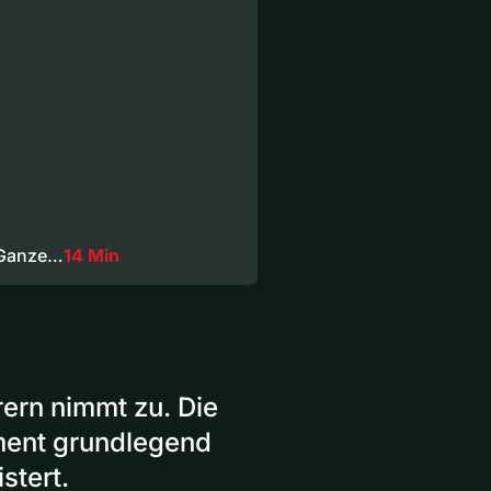
 Ganze…
14 Min
ern nimmt zu. Die
ement grundlegend
stert.