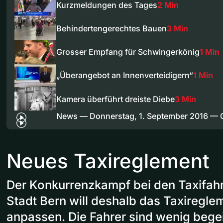
Kurzmeldungen des Tages
2 Min
Behindertengerechtes Bauen
3 Min
Grosser Empfang für Schwingerkönig
1 Min
„Überangebot an Innenverteidigern“
1 Min
Kamera überführt dreiste Diebe
3 Min
News — Donnerstag, 1. September 2016 —
Neues Taxireglement
Der Konkurrenzkampf bei den Taxifahr
Stadt Bern will deshalb das Taxiregl
anpassen. Die Fahrer sind wenig begei