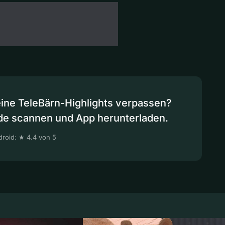
eine TeleBärn-Highlights verpassen?
de scannen und App herunterladen.
roid: ★ 4.4 von 5