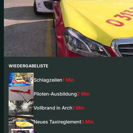
WIEDERGABELISTE
Schlagzeilen
1 Min
Piloten-Ausbildung
2 Min
Vollbrand in Arch
1 Min
Neues Taxireglement
3 Min