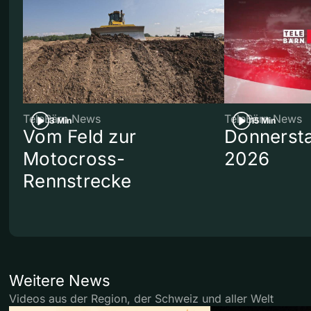
TeleBärn News
TeleBärn News
3 Min
15 Min
Vom Feld zur
Donnersta
Motocross-
2026
Rennstrecke
Weitere News
Videos aus der Region, der Schweiz und aller Welt