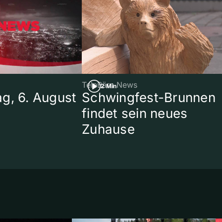
TeleBärn News
2 Min
g, 6. August
Schwingfest-Brunnen
findet sein neues
Zuhause