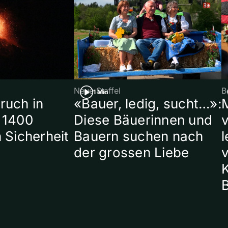
Neue Staffel
B
1 Min
ruch in
«Bauer, ledig, sucht…»:
 1400
Diese Bäuerinnen und
 Sicherheit
Bauern suchen nach
l
der grossen Liebe