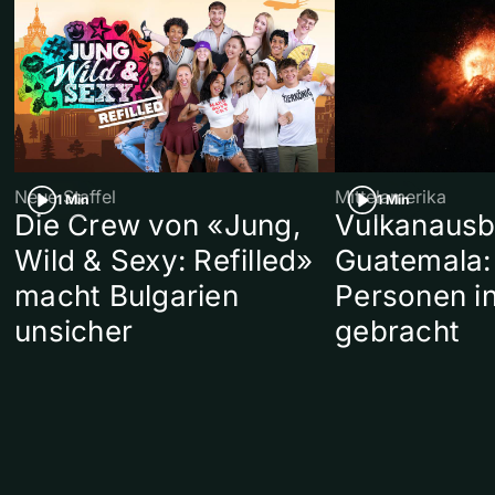
Neue Staffel
Mittelamerika
1 Min
1 Min
Die Crew von «Jung,
Vulkanausb
Wild & Sexy: Refilled»
Guatemala:
macht Bulgarien
Personen in
unsicher
gebracht