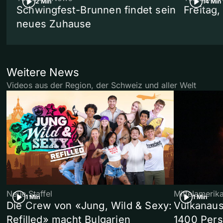
2 Min
14 Min
Schwingfest-Brunnen findet sein
Freitag
neues Zuhause
Weitere News
Videos aus der Region, der Schweiz und aller Welt
Neue Staffel
Mittelamerik
1 Min
1 Min
Die Crew von «Jung, Wild & Sexy:
Vulkanaus
Refilled» macht Bulgarien
1400 Pers