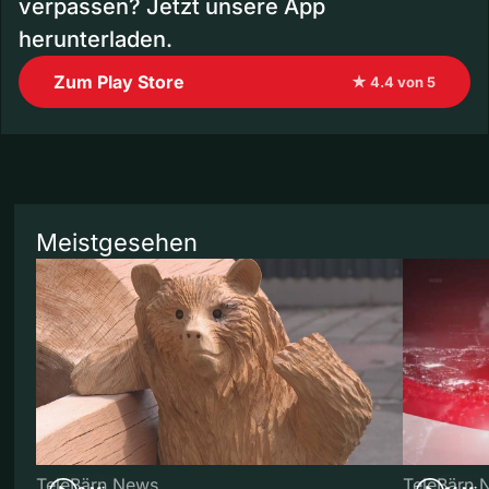
verpassen? Jetzt unsere App
herunterladen.
Zum Play Store
★ 4.4 von 5
Meistgesehen
TeleBärn News
TeleBärn 