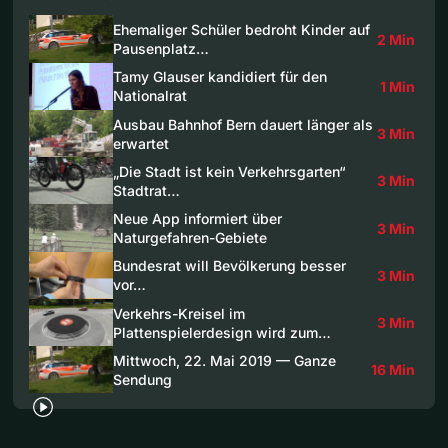
Ehemaliger Schüler bedroht Kinder auf
2 Min
Pausenplatz…
Tamy Glauser kandidiert für den
1 Min
Nationalrat
Ausbau Bahnhof Bern dauert länger als
3 Min
erwartet
„Die Stadt ist kein Verkehrsgarten“
3 Min
Stadtrat…
Neue App informiert über
3 Min
Naturgefahren-Gebiete
Bundesrat will Bevölkerung besser
3 Min
vor…
Verkehrs-Kreisel im
3 Min
Plattenspielerdesign wird zum…
Mittwoch, 22. Mai 2019 — Ganze
16 Min
Sendung