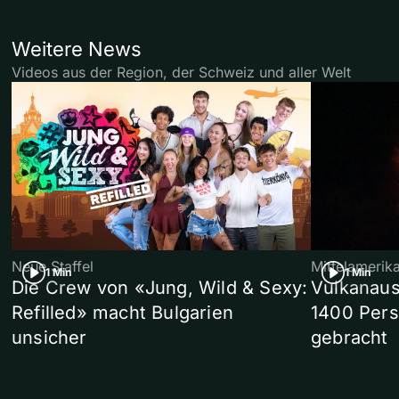
Weitere News
Videos aus der Region, der Schweiz und aller Welt
Neue Staffel
Mittelamerik
1 Min
1 Min
Die Crew von «Jung, Wild & Sexy:
Vulkanaus
Refilled» macht Bulgarien
1400 Pers
unsicher
gebracht