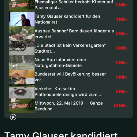
Ehemaliger Schüler bedroht Kinder auf
2 Min
Pausenplatz…
Tamy Glauser kandidiert für den
1 Min
Nationalrat
Ausbau Bahnhof Bern dauert länger als
3 Min
erwartet
„Die Stadt ist kein Verkehrsgarten“
3 Min
Stadtrat…
Neue App informiert über
3 Min
Naturgefahren-Gebiete
Bundesrat will Bevölkerung besser
3 Min
vor…
Verkehrs-Kreisel im
3 Min
Plattenspielerdesign wird zum…
Mittwoch, 22. Mai 2019 — Ganze
16 Min
Sendung
Tamy Glauser kandidiert