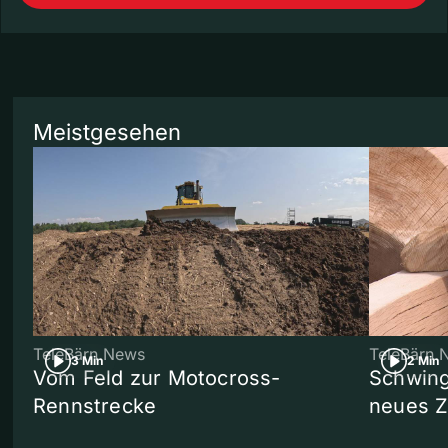
Meistgesehen
TeleBärn News
TeleBärn 
3 Min
2 Min
Vom Feld zur Motocross-
Schwing
Rennstrecke
neues 