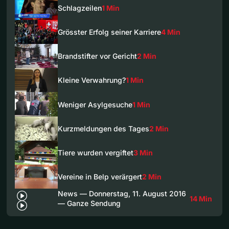
Schlagzeilen
1 Min
Grösster Erfolg seiner Karriere
4 Min
Brandstifter vor Gericht
2 Min
Kleine Verwahrung?
1 Min
Weniger Asylgesuche
1 Min
Kurzmeldungen des Tages
2 Min
Tiere wurden vergiftet
3 Min
Vereine in Belp verärgert
2 Min
News — Donnerstag, 11. August 2016
14 Min
— Ganze Sendung