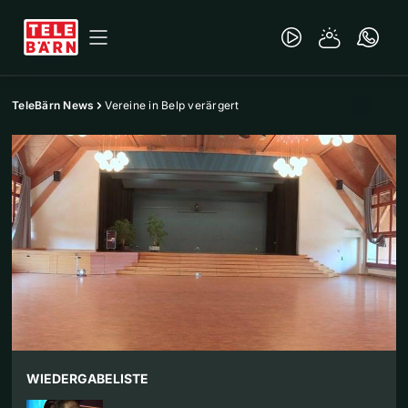
TeleBärn News
Vereine in Belp verärgert
WIEDERGABELISTE