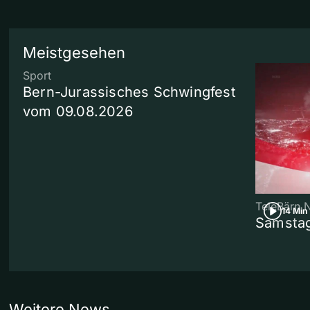
Meistgesehen
Sport
Bern-Jurassisches Schwingfest
vom 09.08.2026
TeleBärn 
14 Min
Samstag
Weitere News