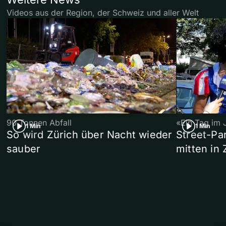
Videos aus der Region, der Schweiz und aller Welt
90 Tonnen Abfall
«Ein Tag im 
1 Min
1 Min
So wird Zürich über Nacht wieder
Street-P
sauber
mitten in 