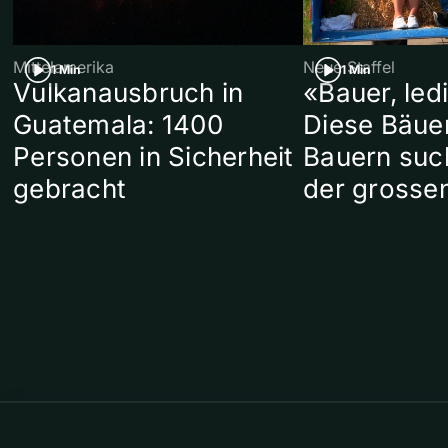
Mittelamerika
Neue Staffel
1 Min
1 Min
Vulkanausbruch in
«Bauer, led
Guatemala: 1400
Diese Bäue
Personen in Sicherheit
Bauern suc
gebracht
der grosse