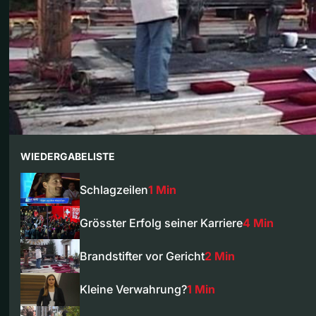
WIEDERGABELISTE
Schlagzeilen
1 Min
Grösster Erfolg seiner Karriere
4 Min
Brandstifter vor Gericht
2 Min
Kleine Verwahrung?
1 Min