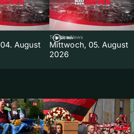
TeleBärn News
20 Min
 04. August
Mittwoch, 05. August
2026