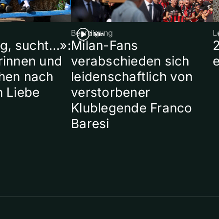
Beerdigung
L
1 Min
ig, sucht…»:
Milan-Fans
rinnen und
verabschieden sich
hen nach
leidenschaftlich von
n Liebe
verstorbener
Klublegende Franco
Baresi