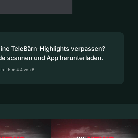
eine TeleBärn-Highlights verpassen?
de scannen und App herunterladen.
roid: ★ 4.4 von 5