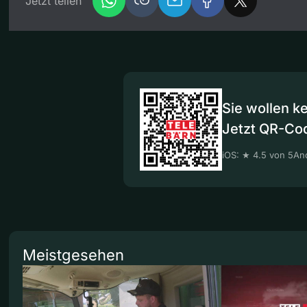
Jetzt teilen
Sie wollen k
Jetzt QR-Co
iOS: ★ 4.5 von 5
And
Meistgesehen