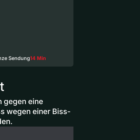
anze Sendung
14 Min
t
ch gegen eine
s wegen einer Biss-
den.