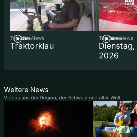
TeleBärn News
TeleBärn News
3 Min
18 Min
Traktorklau
Dienstag,
2026
Weitere News
Videos aus der Region, der Schweiz und aller Welt