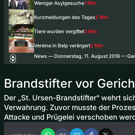
Weniger Asylgesuche
1 Min
Kurzmeldungen des Tages
2 Min
Tiere wurden vergiftet
3 Min
Vereine in Belp verärgert
2 Min
News — Donnerstag, 11. August 2016 — G
Brandstifter vor Gerich
Der „St. Ursen-Brandstifter“ wehrt si
Verwahrung. Zuvor musste der Prozes
Attacke und Prügelei verschoben wer