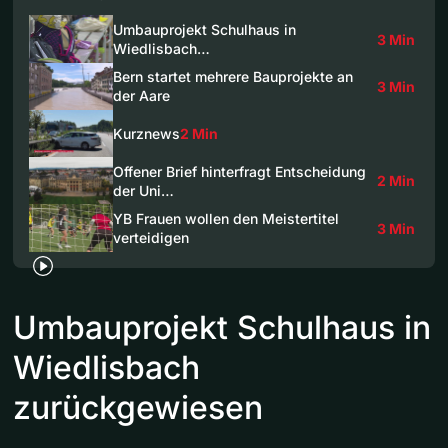
Umbauprojekt Schulhaus in
3 Min
Wiedlisbach…
Bern startet mehrere Bauprojekte an
3 Min
der Aare
Kurznews
2 Min
Offener Brief hinterfragt Entscheidung
2 Min
der Uni…
YB Frauen wollen den Meistertitel
3 Min
verteidigen
Umbauprojekt Schulhaus in
Wiedlisbach
zurückgewiesen