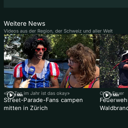
Weitere News
Videos aus der Region, der Schweiz und aller Welt
«Ein Tag im Jahr ist das okay»
Ohne Feuer
1 Min
1 Min
Street-Parade-Fans campen
Feuerwehr 
mitten in Zürich
Waldbrand