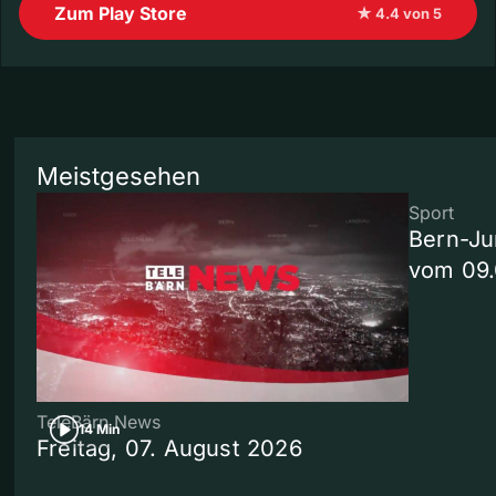
Zum Play Store
★ 4.4 von 5
Meistgesehen
Sport
Bern-Ju
vom 09
TeleBärn News
14 Min
Freitag, 07. August 2026