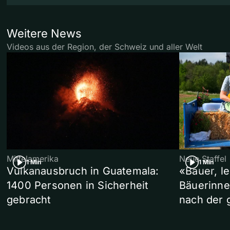
Weitere News
Videos aus der Region, der Schweiz und aller Welt
Mittelamerika
Neue Staffel
1 Min
1 Min
Vulkanausbruch in Guatemala:
«Bauer, l
1400 Personen in Sicherheit
Bäuerinne
gebracht
nach der 