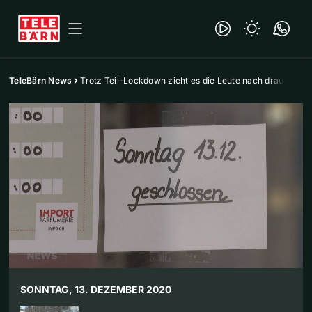
TeleBärn News
Trotz Teil-Lockdown zieht es die Leute nach draussen
SONNTAG, 13. DEZEMBER 2020