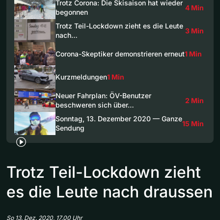
Trotz Corona: Die Skisaison hat wieder
4 Min
begonnen
Trotz Teil-Lockdown zieht es die Leute
3 Min
nach…
Corona-Skeptiker demonstrieren erneut
1 Min
Kurzmeldungen
1 Min
Neuer Fahrplan: ÖV-Benutzer
2 Min
beschweren sich über…
Sonntag, 13. Dezember 2020 — Ganze
15 Min
Sendung
Trotz Teil-Lockdown zieht
es die Leute nach draussen
So 13. Dez. 2020, 17.00 Uhr