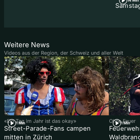
14 Min
Samstag
Weitere News
Videos aus der Region, der Schweiz und aller Welt
«Ein Tag im Jahr ist das okay»
Ohne Feuer
1 Min
1 Min
Street-Parade-Fans campen
Feuerwehr 
mitten in Zürich
Waldbrand