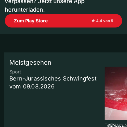
verpassen? Jetzt unsere App
herunterladen.
Zum Play Store
★ 4.4 von 5
Meistgesehen
Sport
Bern-Jurassisches Schwingfest
vom 09.08.2026
TeleBärn 