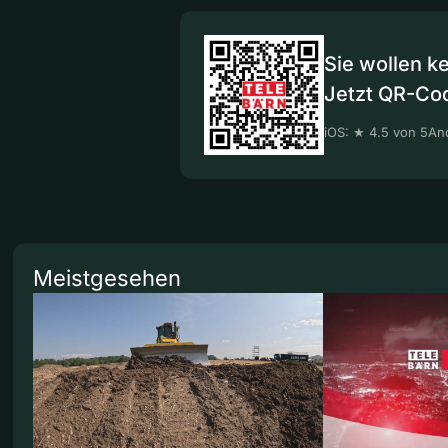
Sie wollen k
Jetzt QR-Co
iOS: ★ 4.5 von 5
And
Meistgesehen