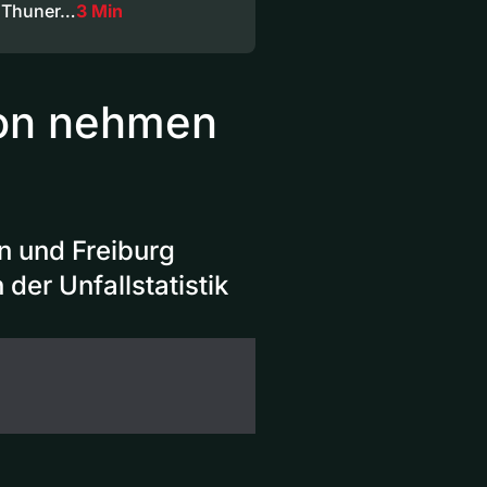
f Thuner…
3 Min
gion nehmen
n und Freiburg
 der Unfallstatistik