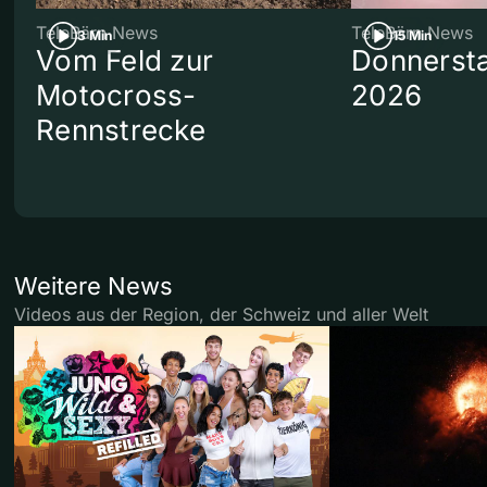
TeleBärn News
TeleBärn News
3 Min
15 Min
Vom Feld zur
Donnersta
Motocross-
2026
Rennstrecke
Weitere News
Videos aus der Region, der Schweiz und aller Welt