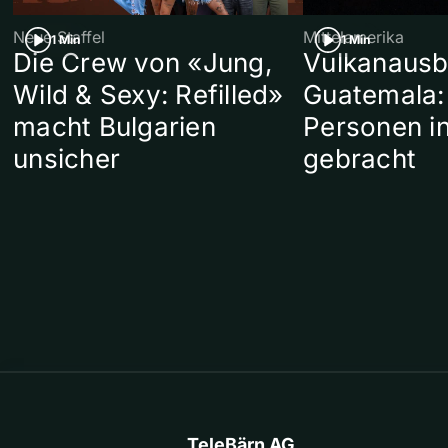
Neue Staffel
Mittelamerika
1 Min
1 Min
Die Crew von «Jung,
Vulkanausb
Wild & Sexy: Refilled»
Guatemala:
macht Bulgarien
Personen in
unsicher
gebracht
TeleBärn AG