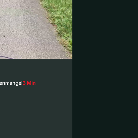
denmangel
3 Min