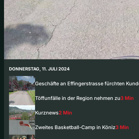
DONNERSTAG, 11. JULI 2024
Geschäfte an Effingerstrasse fürchten Kun
Töffunfälle in der Region nehmen zu
3 Min
Kurznews
2 Min
Zweites Basketball-Camp in Köniz
3 Min