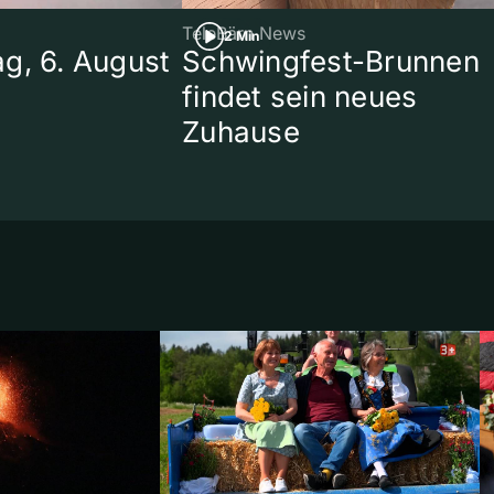
TeleBärn News
2 Min
g, 6. August
Schwingfest-Brunnen
findet sein neues
Zuhause