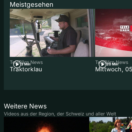
Meistgesehen
TeleBärn News
TeleBärn News
3 Min
20 Min
Traktorklau
Mittwoch, 0
Weitere News
Videos aus der Region, der Schweiz und aller Welt