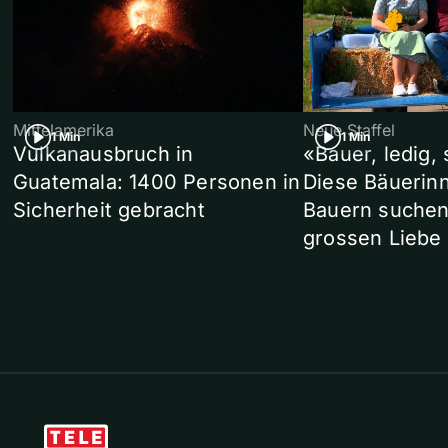
Mittelamerika
Neue Staffel
1 Min
1 Min
Vulkanausbruch in
«Bauer, ledig,
Guatemala: 1400 Personen in
Diese Bäuerin
Sicherheit gebracht
Bauern suchen
grossen Liebe