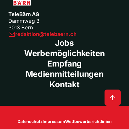
TeleBärn AG
Dammweg 3
3013 Bern
redaktion@telebaern.ch
Jobs
Werbemöglichkeiten
Empfang
Medienmitteilungen
Kontakt
Datenschutz
Impressum
Wettbewerbsrichtlinien