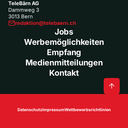
TeleBärn AG
Dammweg 3
3013 Bern
redaktion@telebaern.ch
Jobs
Werbemöglichkeiten
Empfang
Medienmitteilungen
Kontakt
Datenschutz
Impressum
Wettbewerbsrichtlinien