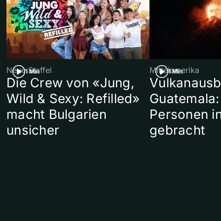
Neue Staffel
Mittelamerika
1 Min
1 Min
Die Crew von «Jung,
Vulkanausb
Wild & Sexy: Refilled»
Guatemala:
macht Bulgarien
Personen in
unsicher
gebracht