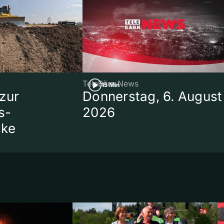
TeleBärn News
15 Min
zur
Donnerstag, 6. August
s-
2026
cke