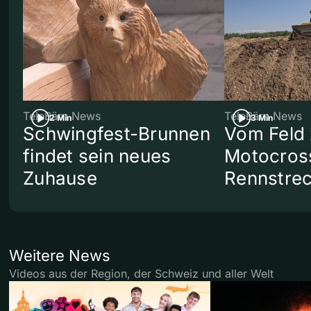
TeleBärn News
TeleBärn News
2 Min
3 Min
Schwingfest-Brunnen
Vom Feld 
findet sein neues
Motocros
Zuhause
Rennstre
Weitere News
Videos aus der Region, der Schweiz und aller Welt