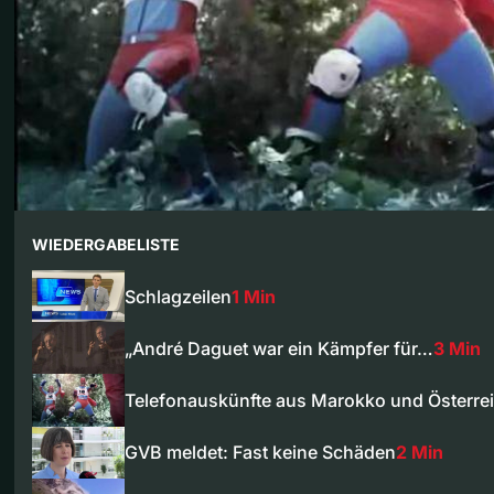
WIEDERGABELISTE
Schlagzeilen
1 Min
„André Daguet war ein Kämpfer für…
3 Min
Telefonauskünfte aus Marokko und Österre
GVB meldet: Fast keine Schäden
2 Min