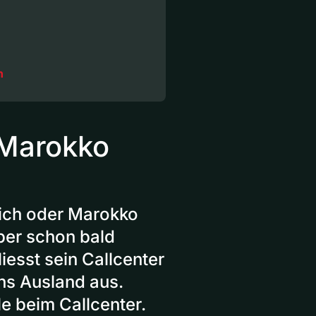
n
 Marokko
eich oder Marokko
aber schon bald
iesst sein Callcenter
ins Ausland aus.
le beim Callcenter.