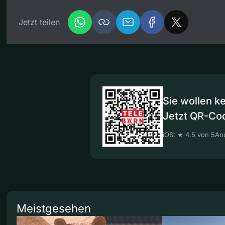
Jetzt teilen
Sie wollen k
Jetzt QR-Co
iOS: ★ 4.5 von 5
And
Meistgesehen