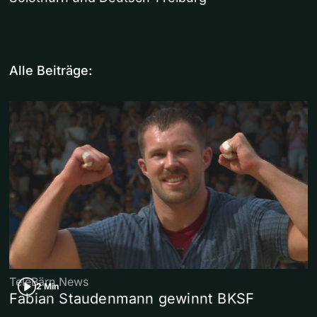
Alle Beiträge:
TeleBärn News
2 Min
Fabian Staudenmann gewinnt BKSF