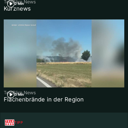
TeleBärn News
2 Min
Kurznews
TeleBärn News
3 Min
Flächenbrände in der Region
TIPP