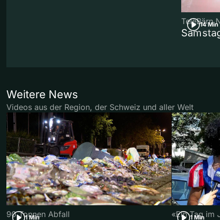
TeleBärn 
14 Min
Samstag
Weitere News
Videos aus der Region, der Schweiz und aller Welt
90 Tonnen Abfall
«Ein Tag im 
1 Min
1 Min