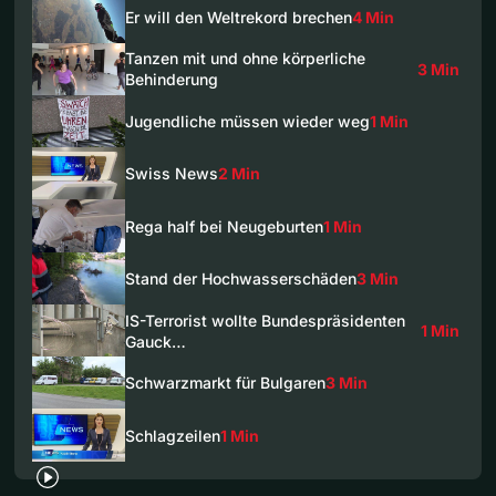
Er will den Weltrekord brechen
4 Min
Tanzen mit und ohne körperliche
3 Min
Behinderung
Jugendliche müssen wieder weg
1 Min
Swiss News
2 Min
Rega half bei Neugeburten
1 Min
Stand der Hochwasserschäden
3 Min
IS-Terrorist wollte Bundespräsidenten
1 Min
Gauck…
Schwarzmarkt für Bulgaren
3 Min
Schlagzeilen
1 Min