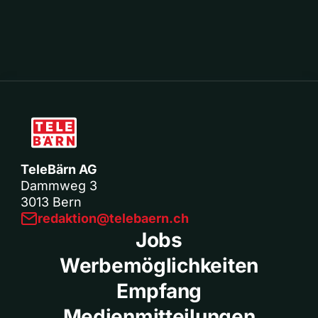
TeleBärn AG
Dammweg 3
3013 Bern
redaktion@telebaern.ch
Jobs
Werbemöglichkeiten
Empfang
Medienmitteilungen