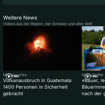
Weitere News
Videos aus der Region, der Schweiz und aller Welt
Mittelamerika
Neue Staffel
1 Min
1 Min
Vulkanausbruch in Guatemala:
«Bauer, l
1400 Personen in Sicherheit
Bäuerinne
gebracht
nach der 