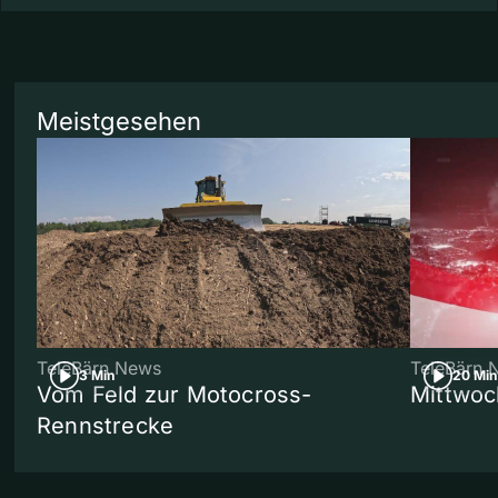
Meistgesehen
TeleBärn News
TeleBärn 
3 Min
20 Min
Vom Feld zur Motocross-
Mittwoc
Rennstrecke