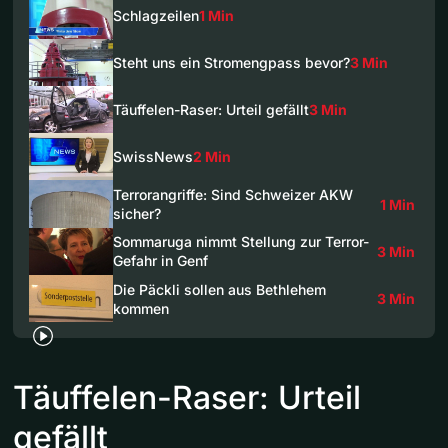
Schlagzeilen
1 Min
Steht uns ein Stromengpass bevor?
3 Min
Täuffelen-Raser: Urteil gefällt
3 Min
SwissNews
2 Min
Terrorangriffe: Sind Schweizer AKW
1 Min
sicher?
Sommaruga nimmt Stellung zur Terror-
3 Min
Gefahr in Genf
Die Päckli sollen aus Bethlehem
3 Min
kommen
Täuffelen-Raser: Urteil
gefällt