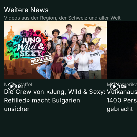
Weitere News
Videos aus der Region, der Schweiz und aller Welt
Neue Staffel
Mittelamerik
1 Min
1 Min
Die Crew von «Jung, Wild & Sexy:
Vulkanaus
Refilled» macht Bulgarien
1400 Pers
unsicher
gebracht