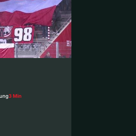
mung
3 Min