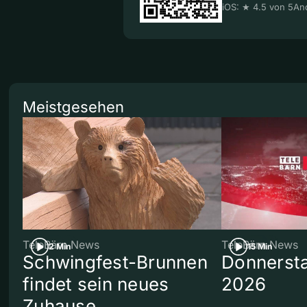
iOS: ★ 4.5 von 5
And
Meistgesehen
TeleBärn News
TeleBärn News
2 Min
15 Min
Schwingfest-Brunnen
Donnersta
findet sein neues
2026
Zuhause