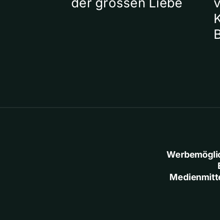
der grossen Liebe
Werbemögli
Medienmitt