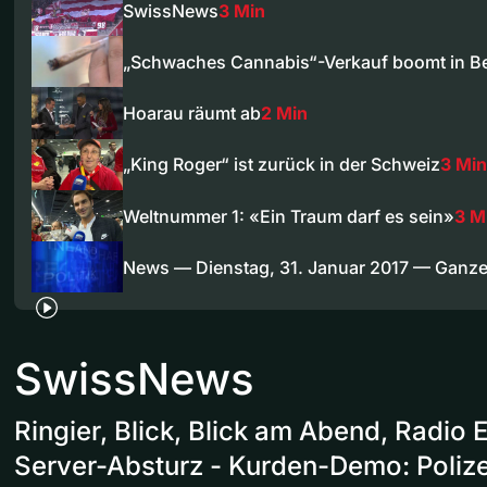
SwissNews
3 Min
„Schwaches Cannabis“-Verkauf boomt in B
Hoarau räumt ab
2 Min
„King Roger“ ist zurück in der Schweiz
3 Min
Weltnummer 1: «Ein Traum darf es sein»
3 M
News — Dienstag, 31. Januar 2017 — Ganz
SwissNews
Ringier, Blick, Blick am Abend, Radio 
Server-Absturz - Kurden-Demo: Polizei