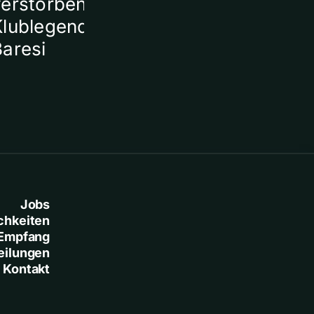
verstorbener
Klublegende Franco
Baresi
Jobs
chkeiten
Empfang
eilungen
Kontakt