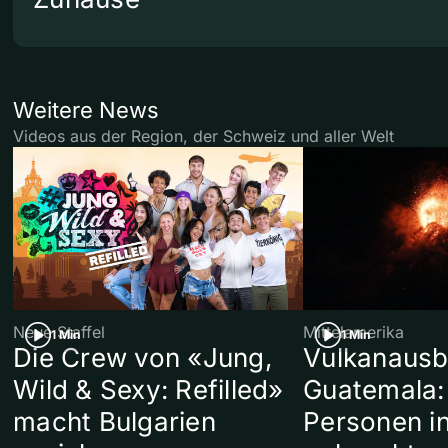
Weitere News
Videos aus der Region, der Schweiz und aller Welt
Neue Staffel
Mittelamerika
1 Min
1 Min
Die Crew von «Jung,
Vulkanausb
Wild & Sexy: Refilled»
Guatemala:
macht Bulgarien
Personen in