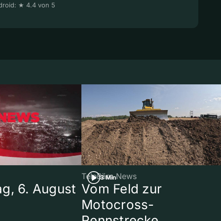
roid: ★ 4.4 von 5
TeleBärn News
3 Min
g, 6. August
Vom Feld zur
Motocross-
Rennstrecke