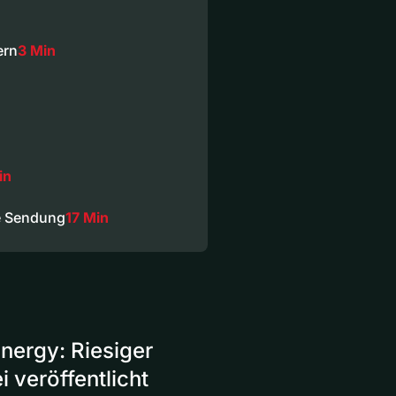
ern
3 Min
in
e Sendung
17 Min
Energy: Riesiger
 veröffentlicht