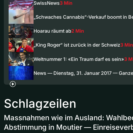
SwissNews
3 Min
„Schwaches Cannabis“-Verkauf boomt in B
Hoarau räumt ab
2 Min
„King Roger“ ist zurück in der Schweiz
3 Min
Weltnummer 1: «Ein Traum darf es sein»
3 M
News — Dienstag, 31. Januar 2017 — Ganz
Schlagzeilen
Massnahmen wie im Ausland: Wahlbeo
Abstimmung in Moutier — Einreiseverb