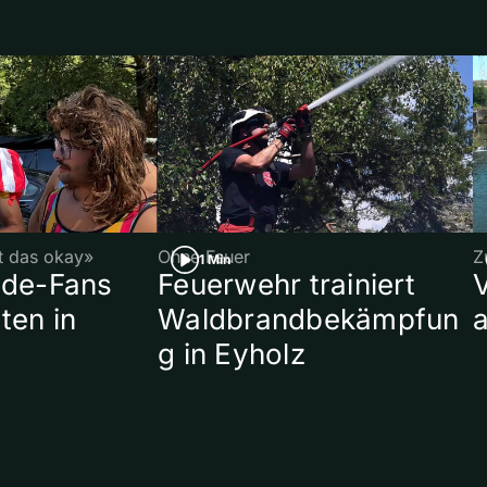
st das okay»
Ohne Feuer
Z
1 Min
ade-Fans
Feuerwehr trainiert
ten in
Waldbrandbekämpfun
a
g in Eyholz