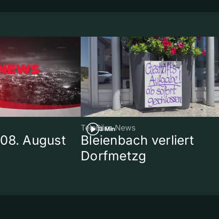
TeleBärn News
3 Min
08. August
Bleienbach verliert
Dorfmetzg