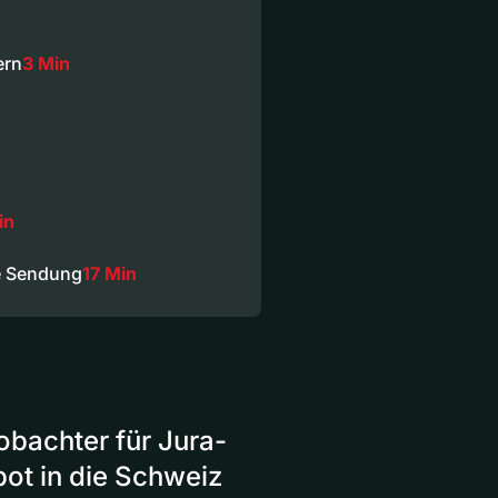
ern
3 Min
in
e Sendung
17 Min
bachter für Jura-
ot in die Schweiz