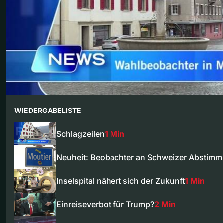
WIEDERGABELISTE
Schlagzeilen
1 Min
Neuheit: Beobachter an Schweizer Abstim
Inselspital nähert sich der Zukunft
1 Min
Einreiseverbot für Trump?
2 Min