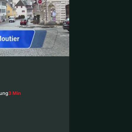
mung
3 Min