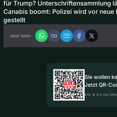
für Trump? Unterschriftensammlung l
Canabis boomt: Polizei wird vor neu
gestellt
Jetzt teilen
Sie wollen k
Jetzt QR-Co
iOS: ★ 4.5 von 5
And