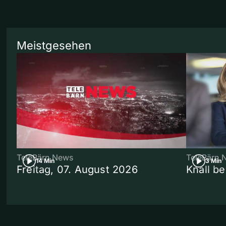
Meistgesehen
TeleBärn News
TeleBärn 
14 Min
3 Min
Freitag, 07. August 2026
Knall b