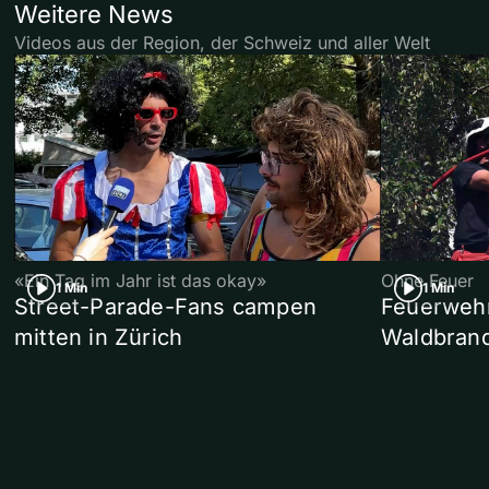
Weitere News
Videos aus der Region, der Schweiz und aller Welt
«Ein Tag im Jahr ist das okay»
Ohne Feuer
1 Min
1 Min
Street-Parade-Fans campen
Feuerwehr 
mitten in Zürich
Waldbrand