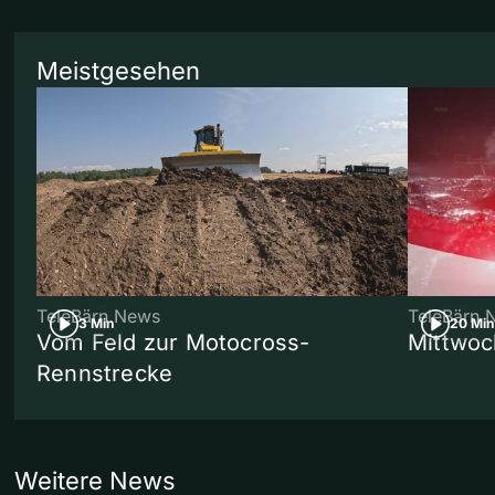
Meistgesehen
TeleBärn News
TeleBärn 
3 Min
20 Min
Vom Feld zur Motocross-
Mittwoc
Rennstrecke
Weitere News