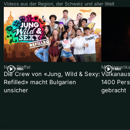
Videos aus der Region, der Schweiz und aller Welt
Neue Staffel
Mittelamerik
1 Min
1 Min
Die Crew von «Jung, Wild & Sexy:
Vulkanaus
Refilled» macht Bulgarien
1400 Pers
unsicher
gebracht