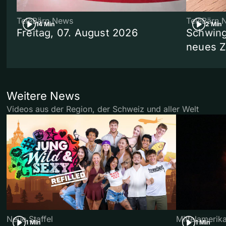
TeleBärn News
TeleBärn 
14 Min
2 Min
Freitag, 07. August 2026
Schwing
neues 
Weitere News
Videos aus der Region, der Schweiz und aller Welt
Neue Staffel
Mittelamerik
1 Min
1 Min