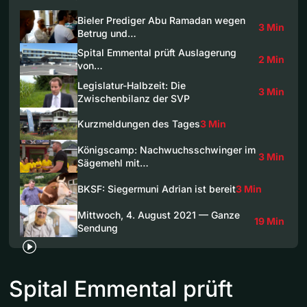
Bieler Prediger Abu Ramadan wegen
3 Min
Betrug und…
Spital Emmental prüft Auslagerung
2 Min
von…
Legislatur-Halbzeit: Die
3 Min
Zwischenbilanz der SVP
Kurzmeldungen des Tages
3 Min
Königscamp: Nachwuchsschwinger im
3 Min
Sägemehl mit…
BKSF: Siegermuni Adrian ist bereit
3 Min
Mittwoch, 4. August 2021 — Ganze
19 Min
Sendung
Spital Emmental prüft