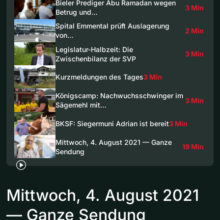
Bieler Prediger Abu Ramadan wegen
3 Min
Betrug und…
Spital Emmental prüft Auslagerung
2 Min
von…
Legislatur-Halbzeit: Die
3 Min
Zwischenbilanz der SVP
Kurzmeldungen des Tages
3 Min
Königscamp: Nachwuchsschwinger im
3 Min
Sägemehl mit…
BKSF: Siegermuni Adrian ist bereit
3 Min
Mittwoch, 4. August 2021 — Ganze
19 Min
Sendung
Mittwoch, 4. August 2021
— Ganze Sendung