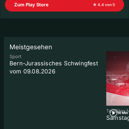
Zum Play Store
★ 4.4 von 5
Meistgesehen
Sport
Bern-Jurassisches Schwingfest
vom 09.08.2026
TeleBärn 
14 Min
Samstag