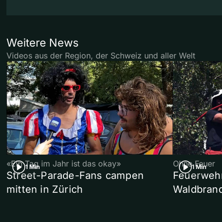
Weitere News
Videos aus der Region, der Schweiz und aller Welt
«Ein Tag im Jahr ist das okay»
Ohne Feuer
1 Min
1 Min
Street-Parade-Fans campen
Feuerwehr 
mitten in Zürich
Waldbrand