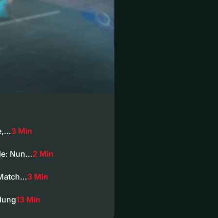
e,…
3 Min
ede: Nun…
2 Min
 Match…
3 Min
dung
13 Min