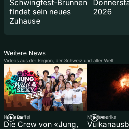
Schwingfest-Brunnen
Donnersta
findet sein neues
2026
Zuhause
Weitere News
Videos aus der Region, der Schweiz und aller Welt
Neue Staffel
Mittelamerika
1 Min
1 Min
Die Crew von «Jung,
Vulkanausb