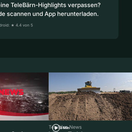
eine TeleBärn-Highlights verpassen?
de scannen und App herunterladen.
roid: ★ 4.4 von 5
TeleBärn News
3 Min