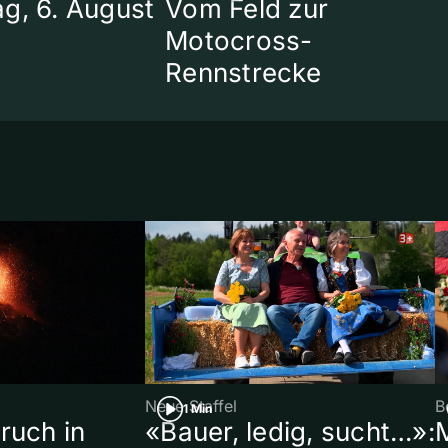
g, 6. August
Vom Feld zur
Motocross-
Rennstrecke
Neue Staffel
B
1 Min
ruch in
«Bauer, ledig, sucht…»: