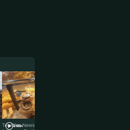
TeleBärn News
TeleBärn News
3 Min
3 Min