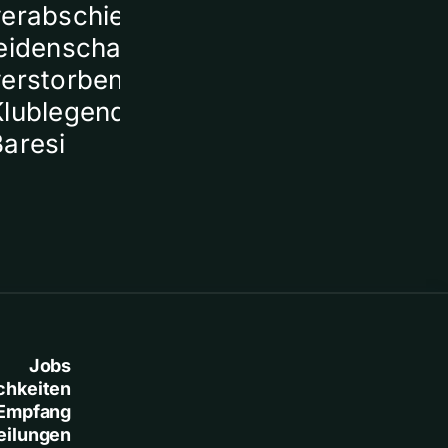
verabschieden sich
ein Todesopf
eidenschaftlich von
verstorbener
Klublegende Franco
Baresi
Jobs
chkeiten
Empfang
eilungen