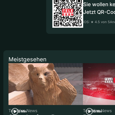
Sie wollen k
Jetzt QR-Co
iOS: ★ 4.5 von 5
And
Meistgesehen
TeleBärn News
TeleBärn News
2 Min
15 Min