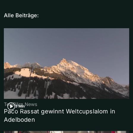
Alle Beiträge:
TeleBärn News
3 Min
Paco Rassat gewinnt Weltcupslalom in
Adelboden