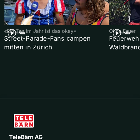
«Ein Tag im Jahr ist das okay»
Ohne Feuer
1 Min
1 Min
Street-Parade-Fans campen
Feuerwehr 
mitten in Zürich
Waldbrand
TeleBärn AG