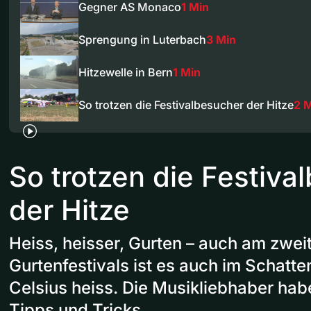
Gegner AS Monaco
1 Min
Sprengung in Luterbach
3 Min
Hitzewelle in Bern
1 Min
So trotzen die Festivalbesucher der Hitze
2 
So trotzen die Festiva
der Hitze
Heiss, heisser, Gurten – auch am zwei
Gurtenfestivals ist es auch im Schatt
Celsius heiss. Die Musikliebhaber hab
Tipps und Tricks.