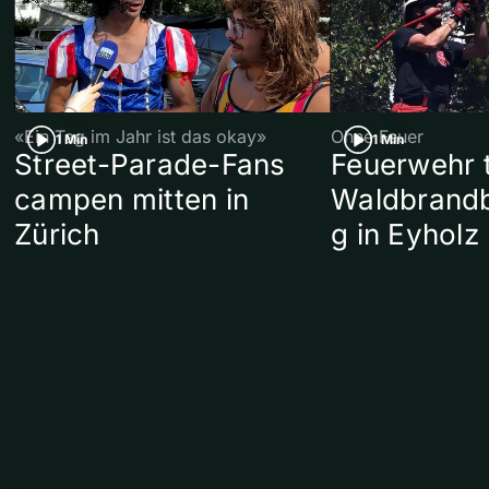
«Ein Tag im Jahr ist das okay»
Ohne Feuer
1 Min
1 Min
Street-Parade-Fans
Feuerwehr t
campen mitten in
Waldbrand
Zürich
g in Eyholz