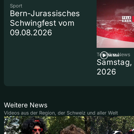
Sport
Bern-Jurassisches
Schwingfest vom
09.08.2026
TeleBärn News
14 Min
Samstag, 
2026
Weitere News
Videos aus der Region, der Schweiz und aller Welt