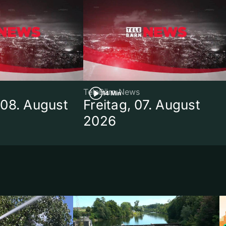
TeleBärn News
14 Min
08. August
Freitag, 07. August
2026