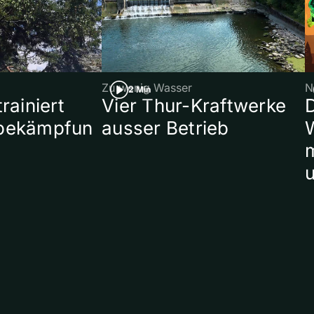
Zu wenig Wasser
N
2 Min
rainiert
Vier Thur-Kraftwerke
bekämpfun
ausser Betrieb
W