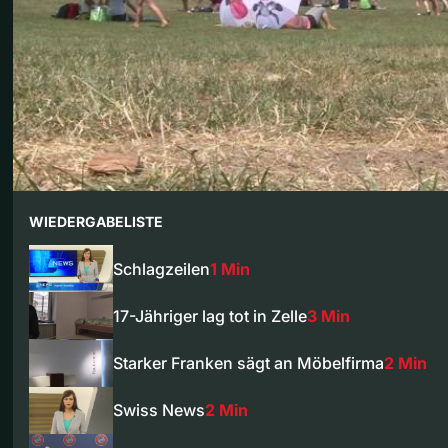
WIEDERGABELISTE
Schlagzeilen
1 Min
17-Jähriger lag tot in Zelle
3 Min
Starker Franken sägt an Möbelfirma
2 Min
Swiss News
2 Min