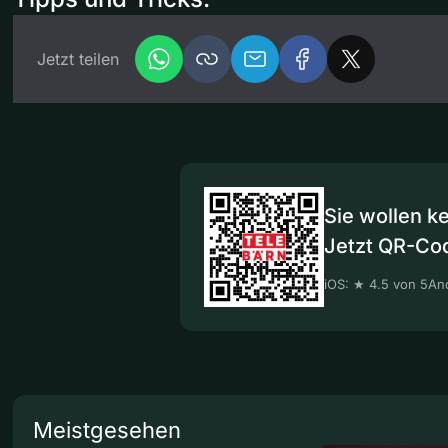
Jetzt teilen
Sie wollen k
Jetzt QR-Co
iOS: ★ 4.5 von 5
And
Meistgesehen