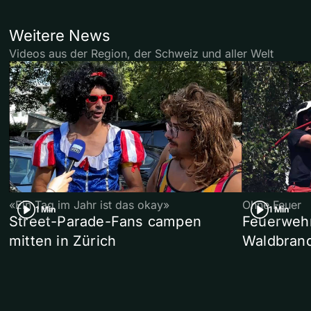
Weitere News
Videos aus der Region, der Schweiz und aller Welt
«Ein Tag im Jahr ist das okay»
Ohne Feuer
1 Min
1 Min
Street-Parade-Fans campen
Feuerwehr 
mitten in Zürich
Waldbrand