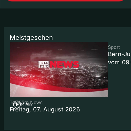
Meistgesehen
Sport
Bern-Ju
vom 09
TeleBärn News
14 Min
Freitag, 07. August 2026