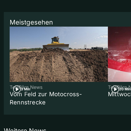
Meistgesehen
TeleBärn News
TeleBärn 
3 Min
20 Min
Vom Feld zur Motocross-
Mittwoc
Rennstrecke
Weitere News