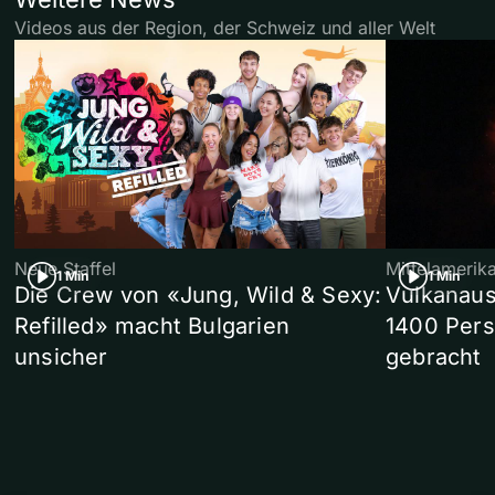
Videos aus der Region, der Schweiz und aller Welt
Neue Staffel
Mittelamerik
1 Min
1 Min
Die Crew von «Jung, Wild & Sexy:
Vulkanaus
Refilled» macht Bulgarien
1400 Pers
unsicher
gebracht