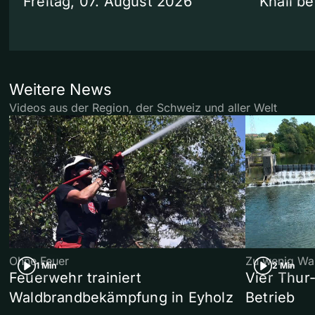
Freitag, 07. August 2026
Knall b
Weitere News
Videos aus der Region, der Schweiz und aller Welt
Ohne Feuer
Zu wenig Wa
1 Min
2 Min
Feuerwehr trainiert
Vier Thur
Waldbrandbekämpfung in Eyholz
Betrieb