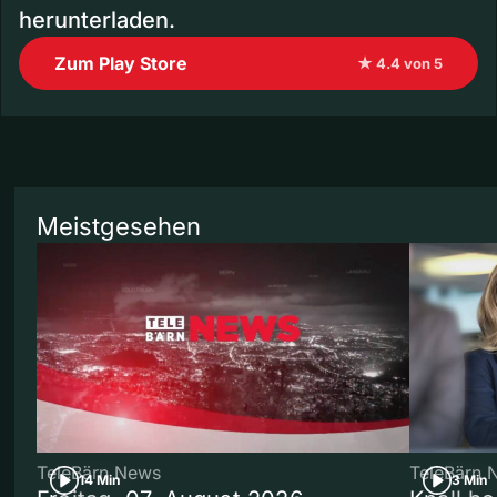
herunterladen.
Zum Play Store
★ 4.4 von 5
Meistgesehen
TeleBärn News
TeleBärn 
14 Min
3 Min