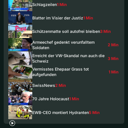
Schlagzeilen
1 Min
Blatter im Visier der Justiz
1 Min
Schützenmatte soll autofrei bleiben
3 Min
Armeechef gedenkt verunfalltem
2 Min
Soldaten
Erreicht der VW-Skandal nun auch die
3 Min
Schweiz
Vermisstes Ehepaar Grass tot
1 Min
aufgefunden
SwissNews
2 Min
70 Jahre Holocaust
1 Min
EWB-CEO montiert Hydranten
5 Min