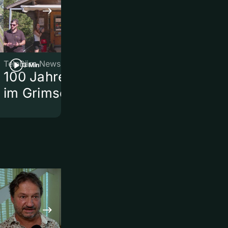
TeleBärn News
TeleBärn News
3 Min
3 Min
100 Jahre Gelmerbahn
Knatsch um
im Grimselgebiet
Thunstrass