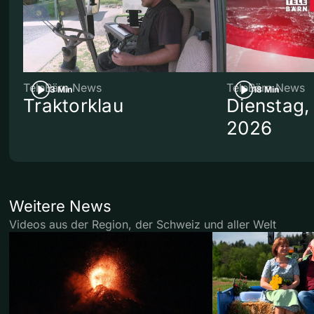
TeleBärn News
TeleBärn News
3 Min
18 Min
Traktorklau
Dienstag,
2026
Weitere News
Videos aus der Region, der Schweiz und aller Welt