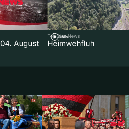
TeleBärn News
3 Min
 04. August
Heimwehfluh