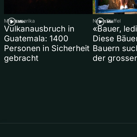
Mittelamerika
Neue Staffel
1 Min
1 Min
Vulkanausbruch in
«Bauer, led
Guatemala: 1400
Diese Bäue
Personen in Sicherheit
Bauern suc
gebracht
der grosse