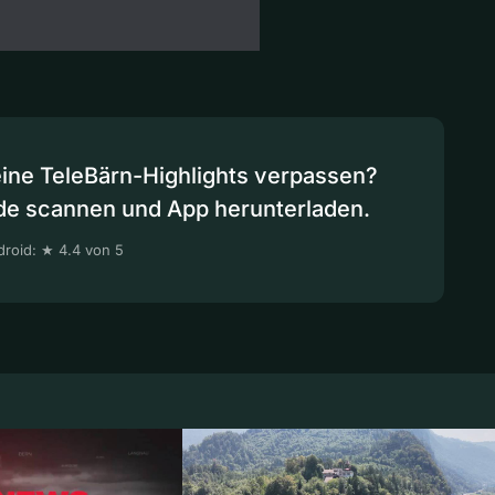
eine TeleBärn-Highlights verpassen?
de scannen und App herunterladen.
roid: ★ 4.4 von 5