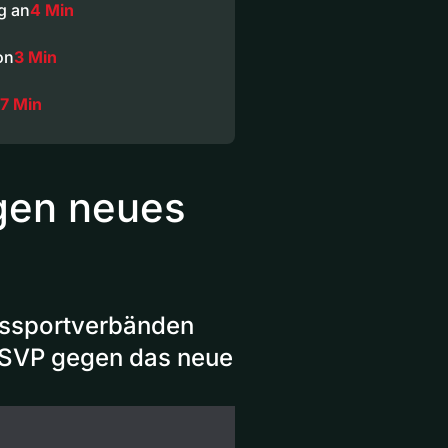
g an
4 Min
on
3 Min
17 Min
gen neues
esssportverbänden
 SVP gegen das neue