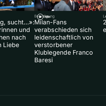
Beerdigung
L
1 Min
ig, sucht…»:
Milan-Fans
rinnen und
verabschieden sich
hen nach
leidenschaftlich von
n Liebe
verstorbener
Klublegende Franco
Baresi