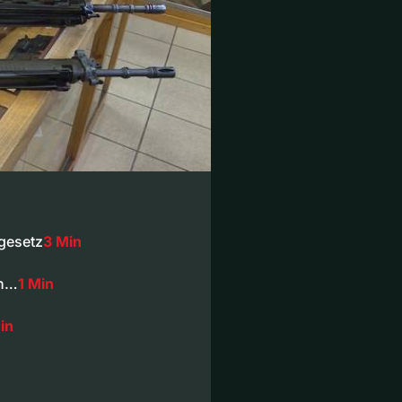
gesetz
3 Min
in…
1 Min
in