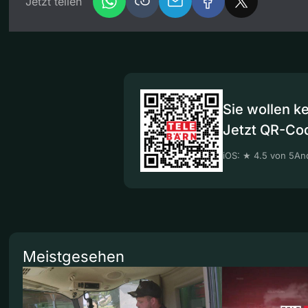
Jetzt teilen
Sie wollen k
Jetzt QR-Co
iOS: ★ 4.5 von 5
And
Meistgesehen