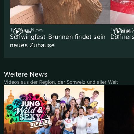
TeleBärn News
TeleBärn 
2 Min
15 Min
Schwingfest-Brunnen findet sein
Donners
neues Zuhause
Weitere News
Videos aus der Region, der Schweiz und aller Welt