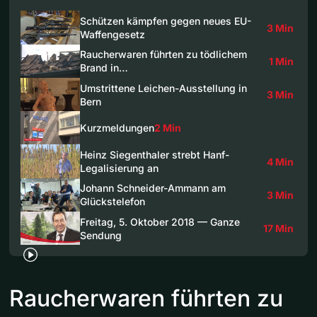
Schützen kämpfen gegen neues EU-
3 Min
Waffengesetz
Raucherwaren führten zu tödlichem
1 Min
Brand in…
Umstrittene Leichen-Ausstellung in
3 Min
Bern
Kurzmeldungen
2 Min
Heinz Siegenthaler strebt Hanf-
4 Min
Legalisierung an
Johann Schneider-Ammann am
3 Min
Glückstelefon
Freitag, 5. Oktober 2018 — Ganze
17 Min
Sendung
Raucherwaren führten zu