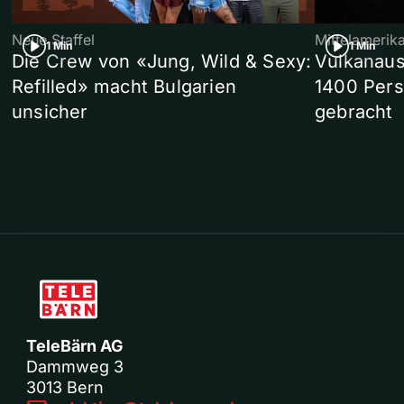
Neue Staffel
Mittelamerik
1 Min
1 Min
Die Crew von «Jung, Wild & Sexy:
Vulkanaus
Refilled» macht Bulgarien
1400 Pers
unsicher
gebracht
TeleBärn AG
Dammweg 3
3013 Bern