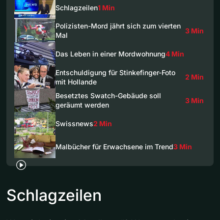
Schlagzeilen
1 Min
Polizisten-Mord jährt sich zum vierten
3 Min
Mal
Das Leben in einer Mordwohnung
4 Min
Entschuldigung für Stinkefinger-Foto
2 Min
mit Hollande
Besetztes Swatch-Gebäude soll
3 Min
geräumt werden
Swissnews
2 Min
Malbücher für Erwachsene im Trend
3 Min
Schlagzeilen