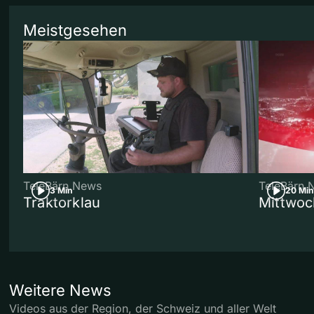
Meistgesehen
TeleBärn News
TeleBärn 
3 Min
20 Min
Traktorklau
Mittwoc
Weitere News
Videos aus der Region, der Schweiz und aller Welt