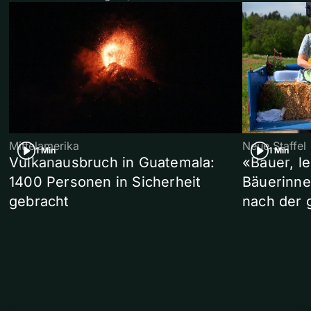
Mittelamerika
Neue Staffel
1 Min
1 Min
Vulkanausbruch in Guatemala:
«Bauer, l
1400 Personen in Sicherheit
Bäuerinne
gebracht
nach der 