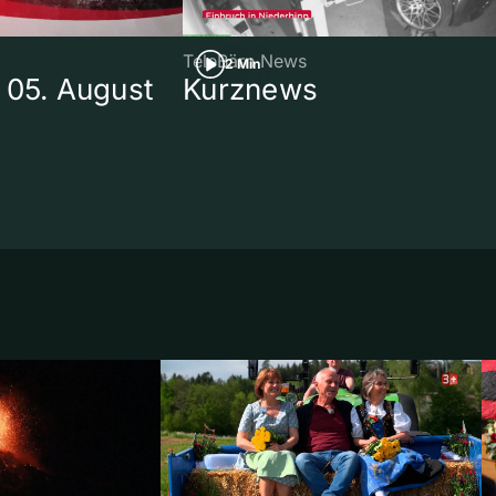
TeleBärn News
2 Min
 05. August
Kurznews