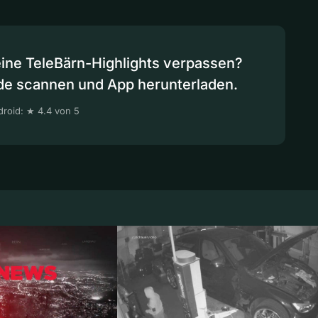
eine TeleBärn-Highlights verpassen?
de scannen und App herunterladen.
roid: ★ 4.4 von 5