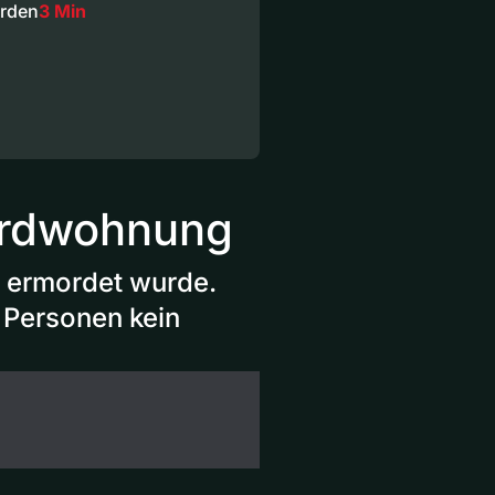
erden
3 Min
ordwohnung
d ermordet wurde.
e Personen kein