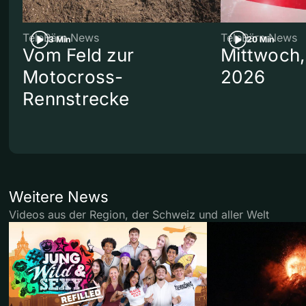
TeleBärn News
TeleBärn News
3 Min
20 Min
Vom Feld zur
Mittwoch,
Motocross-
2026
Rennstrecke
Weitere News
Videos aus der Region, der Schweiz und aller Welt