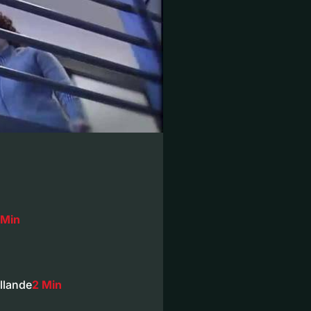
 Min
llande
2 Min