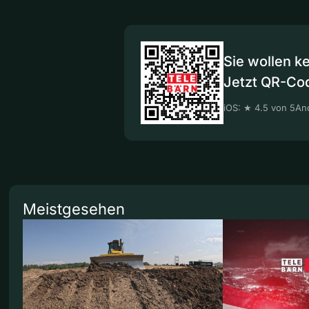
Sie wollen k
Jetzt QR-Co
iOS: ★ 4.5 von 5
And
Meistgesehen