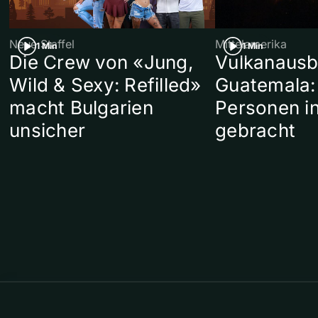
Neue Staffel
Mittelamerika
1 Min
1 Min
Die Crew von «Jung,
Vulkanausb
Wild & Sexy: Refilled»
Guatemala:
macht Bulgarien
Personen in
unsicher
gebracht