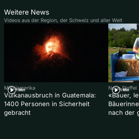
Weitere News
Videos aus der Region, der Schweiz und aller Welt
Mittelamerika
Neue Staffel
1 Min
1 Min
Vulkanausbruch in Guatemala:
«Bauer, l
1400 Personen in Sicherheit
Bäuerinne
gebracht
nach der 