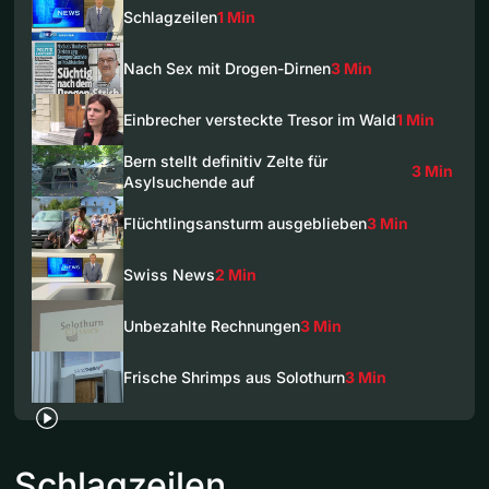
Schlagzeilen
1 Min
Nach Sex mit Drogen-Dirnen
3 Min
Einbrecher versteckte Tresor im Wald
1 Min
Bern stellt definitiv Zelte für
3 Min
Asylsuchende auf
Flüchtlingsansturm ausgeblieben
3 Min
Swiss News
2 Min
Unbezahlte Rechnungen
3 Min
Frische Shrimps aus Solothurn
3 Min
Schlagzeilen