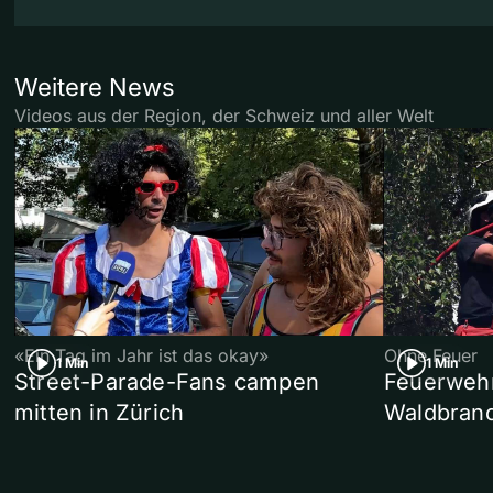
Weitere News
Videos aus der Region, der Schweiz und aller Welt
«Ein Tag im Jahr ist das okay»
Ohne Feuer
1 Min
1 Min
Street-Parade-Fans campen
Feuerwehr 
mitten in Zürich
Waldbrand