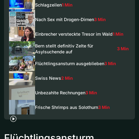
Schlagzeilen
1 Min
Nach Sex mit Drogen-Dirnen
3 Min
Einbrecher versteckte Tresor im Wald
1 Min
Bern stellt definitiv Zelte für
3 Min
Asylsuchende auf
Flüchtlingsansturm ausgeblieben
3 Min
Swiss News
2 Min
Unbezahlte Rechnungen
3 Min
Frische Shrimps aus Solothurn
3 Min
Flüchtlingsansturm