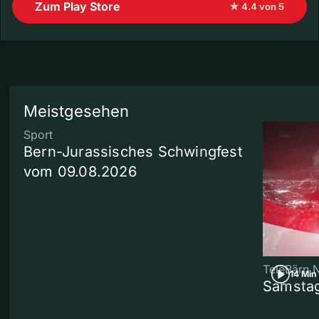
Zum Play Store
★ 4.4 von 5
Meistgesehen
Sport
Bern-Jurassisches Schwingfest
vom 09.08.2026
TeleBärn 
14 Min
Samstag