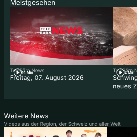
Meistgesehen
TeleBärn News
TeleBärn 
14 Min
2 Min
Freitag, 07. August 2026
Schwing
neues 
Weitere News
Videos aus der Region, der Schweiz und aller Welt