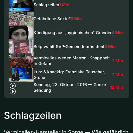
Schlagzeilen
1 Min
Gefährliche Sekte?
3 Min
Kündigung aus „hygienischen“ Gründen
1 Min
Belp wählt SVP-Gemeindepräsident
3 Min
Vermicelles wegen Marroni-Knappheit
3 Min
in Gefahr
kurz & knackig: Franziska Teuscher,
3 Min
Grüne
Sonntag, 23. Oktober 2016 — Ganze
12 Min
Sendung
Schlagzeilen
Vermicelles-Hersteller in Sorge — Wie gefährlich