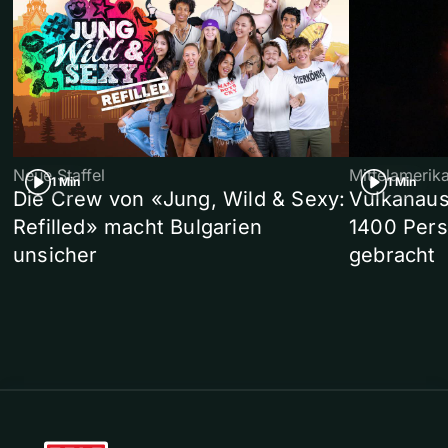
Neue Staffel
Mittelamerik
1 Min
1 Min
Die Crew von «Jung, Wild & Sexy:
Vulkanaus
Refilled» macht Bulgarien
1400 Pers
unsicher
gebracht