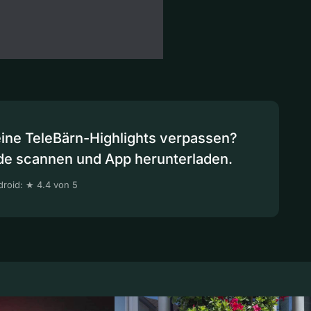
eine TeleBärn-Highlights verpassen?
de scannen und App herunterladen.
roid: ★ 4.4 von 5