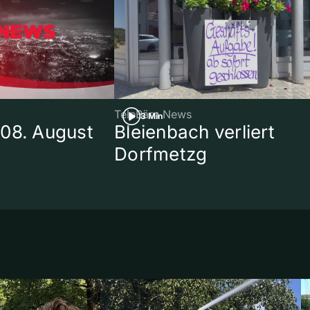
TeleBärn News
3 Min
08. August
Bleienbach verliert
Dorfmetzg