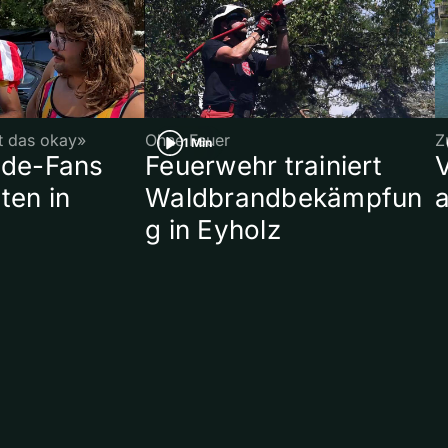
st das okay»
Ohne Feuer
Z
1 Min
ade-Fans
Feuerwehr trainiert
ten in
Waldbrandbekämpfun
a
g in Eyholz