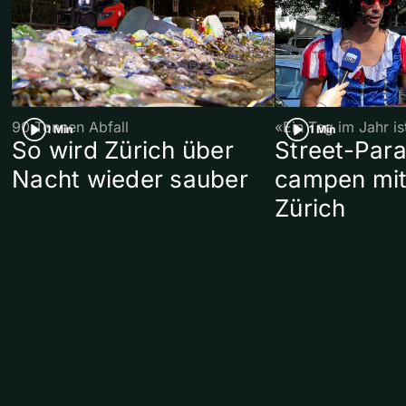
90 Tonnen Abfall
«Ein Tag im Jahr i
1 Min
1 Min
So wird Zürich über
Street-Par
Nacht wieder sauber
campen mit
Zürich