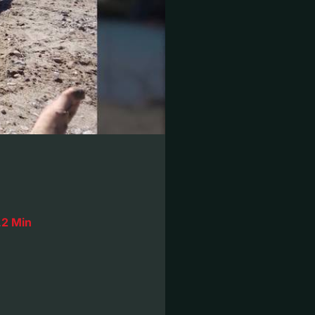
…
2 Min