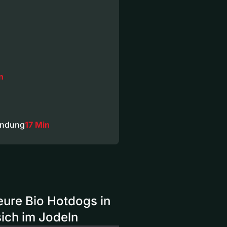
n
endung
17 Min
eure Bio Hotdogs in
sich im Jodeln