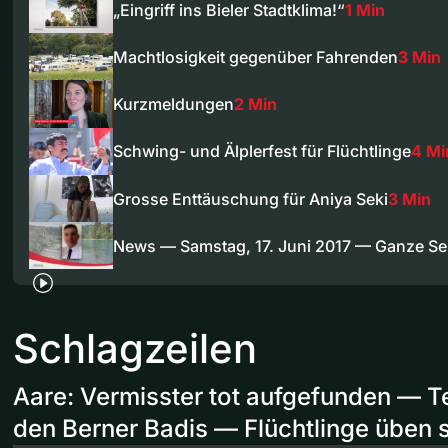
„Eingriff ins Bieler Stadtklima!“
1 Min
Machtlosigkeit gegenüber Fahrenden
3 Min
Kurzmeldungen
2 Min
Schwing- und Älplerfest für Flüchtlinge
4 Mi
Grosse Enttäuschung für Aniya Seki
3 Min
News — Samstag, 17. Juni 2017 — Ganze S
Schlagzeilen
Aare: Vermisster tot aufgefunden — T
den Berner Badis — Flüchtlinge üben 