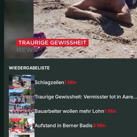
WIEDERGABELISTE
Schlagzeilen
1 Min
Traurige Gewissheit: Vermisster tot in Aare
Bauarbeiter wollen mehr Lohn
1 Min
Aufstand in Berner Badis
3 Min