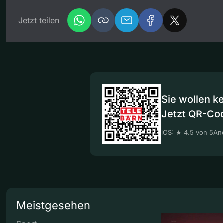
Jetzt teilen
Sie wollen k
Jetzt QR-Co
iOS: ★ 4.5 von 5
And
Meistgesehen