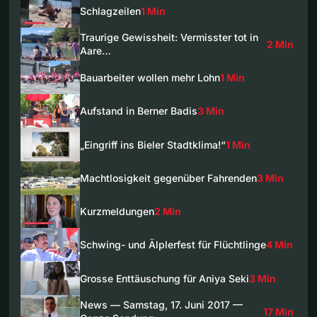
Schlagzeilen
1 Min
Traurige Gewissheit: Vermisster tot in
2 Min
Aare…
Bauarbeiter wollen mehr Lohn
1 Min
Aufstand in Berner Badis
3 Min
„Eingriff ins Bieler Stadtklima!“
1 Min
Machtlosigkeit gegenüber Fahrenden
3 Min
Kurzmeldungen
2 Min
Schwing- und Älplerfest für Flüchtlinge
4 Min
Grosse Enttäuschung für Aniya Seki
3 Min
News — Samstag, 17. Juni 2017 —
17 Min