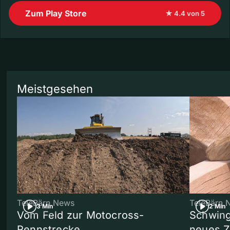
Zum Play Store
★ 4.4 von 5
Meistgesehen
TeleBärn News
TeleBärn 
3 Min
2 Min
Vom Feld zur Motocross-
Schwing
Rennstrecke
neues 