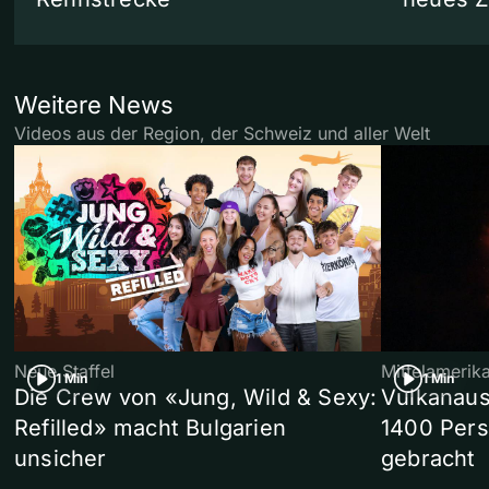
Weitere News
Videos aus der Region, der Schweiz und aller Welt
Neue Staffel
Mittelamerik
1 Min
1 Min
Die Crew von «Jung, Wild & Sexy:
Vulkanaus
Refilled» macht Bulgarien
1400 Pers
unsicher
gebracht