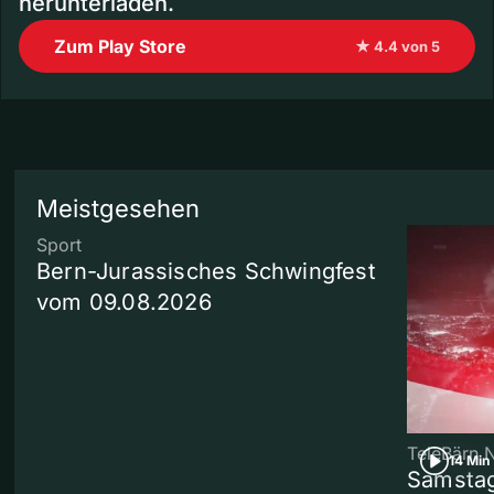
herunterladen.
Zum Play Store
★ 4.4 von 5
Meistgesehen
Sport
Bern-Jurassisches Schwingfest
vom 09.08.2026
TeleBärn 
14 Min
Samstag