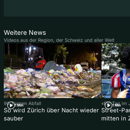
Weitere News
Videos aus der Region, der Schweiz und aller Welt
90 Tonnen Abfall
«Ein Tag im 
1 Min
1 Min
So wird Zürich über Nacht wieder
Street-P
sauber
mitten in 