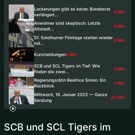
Lockerungen gibt es keine: Bundesrat
4 Min
verlängert…
Anwohner sind skeptisch: Letzte
3 Min
Altstadt…
57. Solothurner Filmtage starten wieder
3 Min
mit…
Kurzmeldungen
2 Min
SCB und SCL Tigers im Tief: Wie
3 Min
finden die zwei…
Regierungsrätin Beatrice Simon: Ein
7 Min
Rückblick
Mittwoch, 19. Januar 2022 — Ganze
22 Min
Sendung
SCB und SCL Tigers im