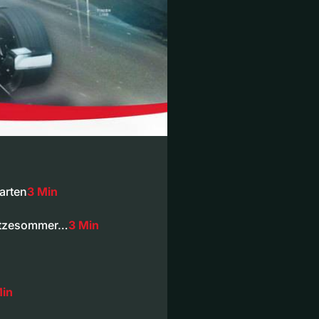
arten
3 Min
Hitzesommer…
3 Min
Min