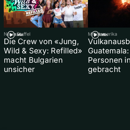
Neue Staffel
Mittelamerika
1 Min
1 Min
Die Crew von «Jung,
Vulkanausb
Wild & Sexy: Refilled»
Guatemala:
macht Bulgarien
Personen in
unsicher
gebracht