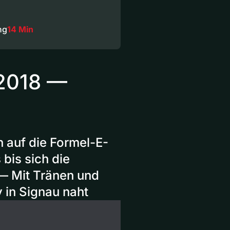
ng
14 Min
 2018 —
 auf die Formel-E-
bis sich die
— Mit Tränen und
 in Signau naht​