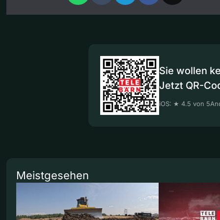
Sie wollen k
Jetzt QR-Co
iOS: ★ 4.5 von 5
And
Meistgesehen