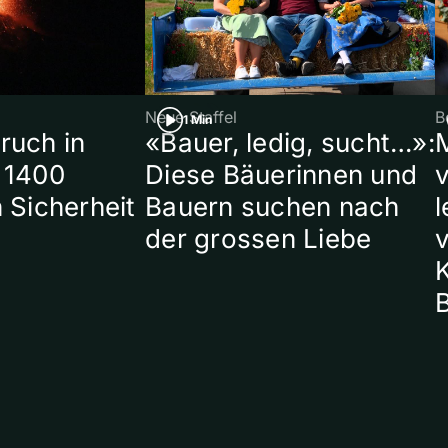
Neue Staffel
B
1 Min
ruch in
«Bauer, ledig, sucht…»:
 1400
Diese Bäuerinnen und
 Sicherheit
Bauern suchen nach
l
der grossen Liebe