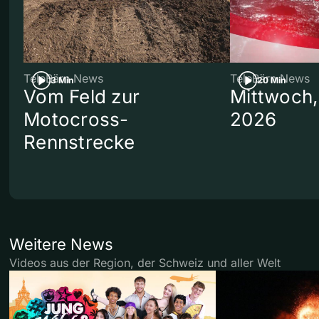
TeleBärn News
TeleBärn News
3 Min
20 Min
Vom Feld zur
Mittwoch,
Motocross-
2026
Rennstrecke
Weitere News
Videos aus der Region, der Schweiz und aller Welt