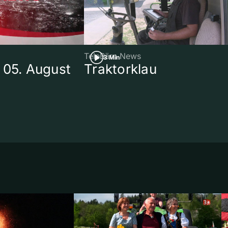
TeleBärn News
3 Min
 05. August
Traktorklau