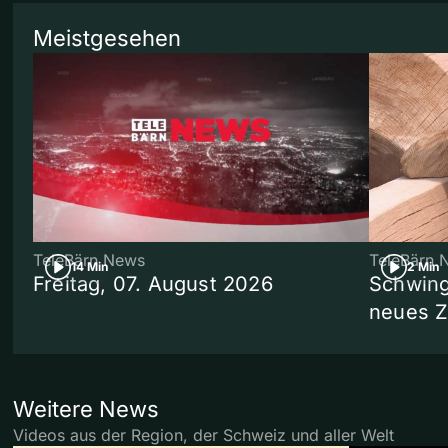
Meistgesehen
TeleBärn News
TeleBärn 
14 Min
2 Min
Freitag, 07. August 2026
Schwing
neues 
Weitere News
Videos aus der Region, der Schweiz und aller Welt