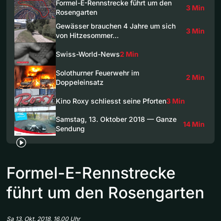
Formel-E-Rennstrecke führt um den
3 Min
Rosengarten
Gewässer brauchen 4 Jahre um sich
3 Min
von Hitzesommer…
Swiss-World-News
2 Min
Solothurner Feuerwehr im
2 Min
Doppeleinsatz
Kino Roxy schliesst seine Pforten
3 Min
Samstag, 13. Oktober 2018 — Ganze
14 Min
Sendung
Formel-E-Rennstrecke
führt um den Rosengarten
Sa 13. Okt. 2018, 16.00 Uhr