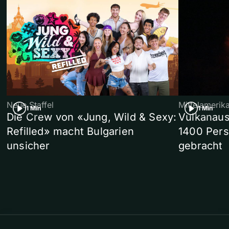
Neue Staffel
Mittelamerik
1 Min
1 Min
Die Crew von «Jung, Wild & Sexy:
Vulkanaus
Refilled» macht Bulgarien
1400 Pers
unsicher
gebracht