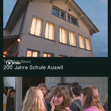
TeleBärn News
4 Min
200 Jahre Schule Auswil