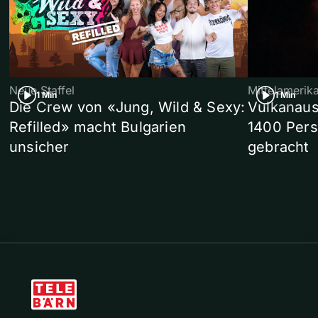
Neue Staffel
Mittelamerik
1 Min
1 Min
Die Crew von «Jung, Wild & Sexy:
Vulkanaus
Refilled» macht Bulgarien
1400 Pers
unsicher
gebracht