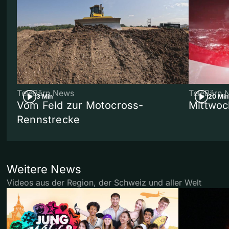
TeleBärn News
TeleBärn 
3 Min
20 Min
Vom Feld zur Motocross-
Mittwoc
Rennstrecke
Weitere News
Videos aus der Region, der Schweiz und aller Welt