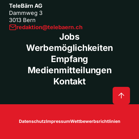
TeleBärn AG
Dammweg 3
3013 Bern
redaktion@telebaern.ch
Jobs
Werbemöglichkeiten
Empfang
Medienmitteilungen
Kontakt
Datenschutz
Impressum
Wettbewerbsrichtlinien