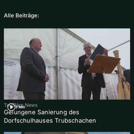
Alle Beiträge:
TeleBärn News
3 Min
Gelungene Sanierung des
Dorfschulhauses Trubschachen