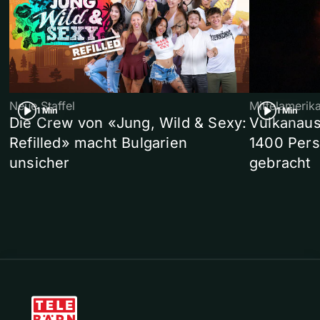
Neue Staffel
Mittelamerik
1 Min
1 Min
Die Crew von «Jung, Wild & Sexy:
Vulkanaus
Refilled» macht Bulgarien
1400 Pers
unsicher
gebracht