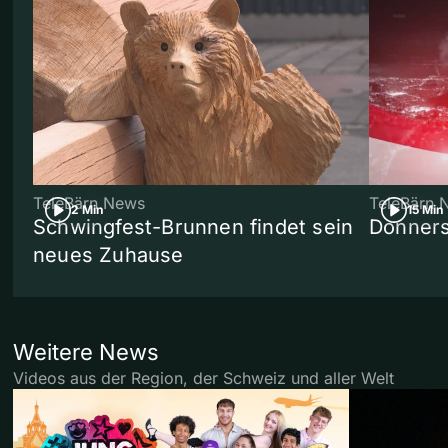
TeleBärn News
TeleBärn 
2 Min
15 Min
Schwingfest-Brunnen findet sein
Donners
neues Zuhause
Weitere News
Videos aus der Region, der Schweiz und aller Welt