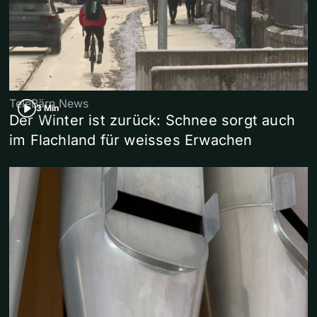
TeleBärn News
3 Min
Der Winter ist zurück: Schnee sorgt auch
im Flachland für weisses Erwachen