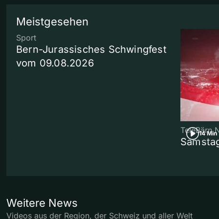
Meistgesehen
Sport
Bern-Jurassisches Schwingfest
vom 09.08.2026
TeleBärn 
14 Min
Samstag
Weitere News
Videos aus der Region, der Schweiz und aller Welt