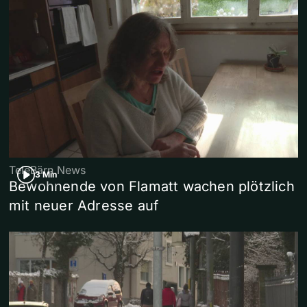
TeleBärn News
3 Min
Bewohnende von Flamatt wachen plötzlich
mit neuer Adresse auf