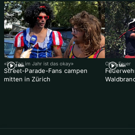
«Ein Tag im Jahr ist das okay»
Ohne Feuer
1 Min
1 Min
Street-Parade-Fans campen
Feuerwehr 
mitten in Zürich
Waldbrand