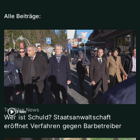
Alle Beiträge:
TeleBärn News
3 Min
Wer ist Schuld? Staatsanwaltschaft
eröffnet Verfahren gegen Barbetreiber