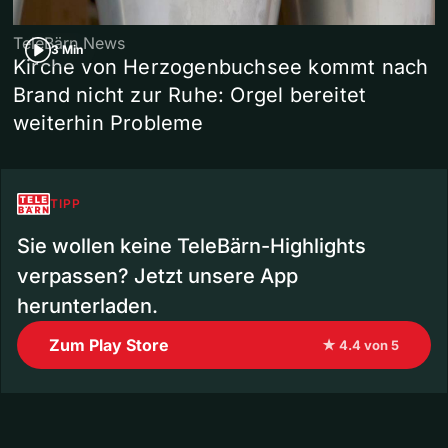
TeleBärn News
3 Min
Kirche von Herzogenbuchsee kommt nach
Brand nicht zur Ruhe: Orgel bereitet
weiterhin Probleme
TIPP
Sie wollen keine TeleBärn-Highlights
verpassen? Jetzt unsere App
herunterladen.
Zum Play Store
★ 4.4 von 5