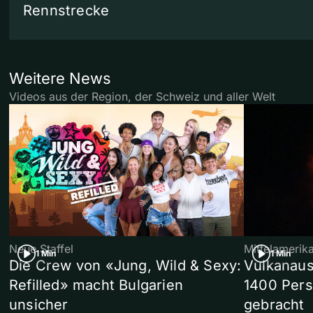
Rennstrecke
Weitere News
Videos aus der Region, der Schweiz und aller Welt
Neue Staffel
Mittelamerik
1 Min
1 Min
Die Crew von «Jung, Wild & Sexy:
Vulkanaus
Refilled» macht Bulgarien
1400 Pers
unsicher
gebracht