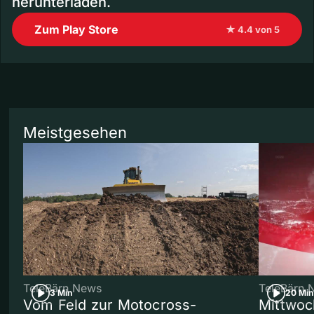
herunterladen.
Zum Play Store
★ 4.4 von 5
Meistgesehen
TeleBärn News
TeleBärn 
3 Min
20 Min
Vom Feld zur Motocross-
Mittwoc