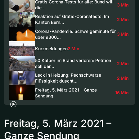
Gratis Corona-Tests für alle: Bund will
3 Min
die…
Reaktion auf Gratis-Coronatests: Im
2 Min
Kanton Bern…
Corona-Pandemie: Schweigeminute für
3 Min
über 9300…
Kurzmeldungen
2 Min
50 Kälber im Brand verloren: Petition
2 Min
soll der…
Leck in Heizung: Pechschwarze
2 Min
Flüssigkeit duscht…
Freitag, 5. März 2021 – Ganze
16 Min
Sendung
Freitag, 5. März 2021 –
Ganze Sendung