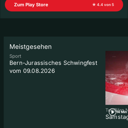
Zum Play Store
★ 4.4 von 5
Meistgesehen
Sport
Bern-Jurassisches Schwingfest
vom 09.08.2026
TeleBärn 
14 Min
Samstag