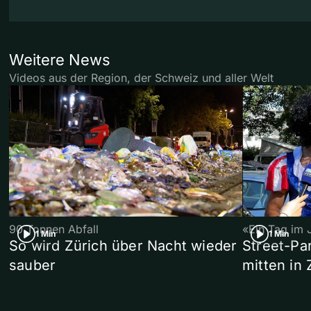
Weitere News
Videos aus der Region, der Schweiz und aller Welt
90 Tonnen Abfall
«Ein Tag im 
1 Min
1 Min
So wird Zürich über Nacht wieder
Street-P
sauber
mitten in 