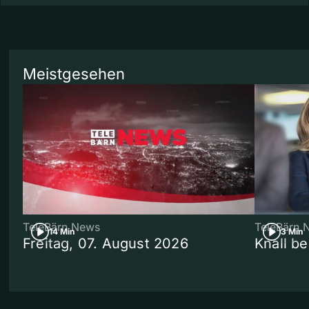
Meistgesehen
TeleBärn News
TeleBärn 
14 Min
3 Min
Freitag, 07. August 2026
Knall b