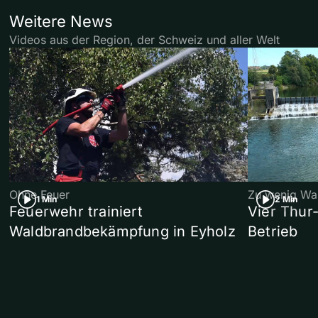
Weitere News
Videos aus der Region, der Schweiz und aller Welt
Ohne Feuer
Zu wenig Wa
1 Min
2 Min
Feuerwehr trainiert
Vier Thur
Waldbrandbekämpfung in Eyholz
Betrieb