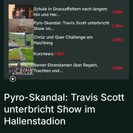
Schule in Grossaffoltern nach langem
4 Min
Hin und Her…
Pyro-Skandal: Travis Scott unterbricht
2 Min
Show im…
Chrüz und Quer Challenge am
3 Min
Hasliberg
Kurznews
2 Min
Berner Ehrendamen über Regeln,
3 Min
Trachten und…
Pyro-Skandal: Travis Scott
unterbricht Show im
Hallenstadion