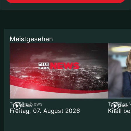
Meistgesehen
TeleBärn News
TeleBärn 
14 Min
3 Min
Freitag, 07. August 2026
Knall b