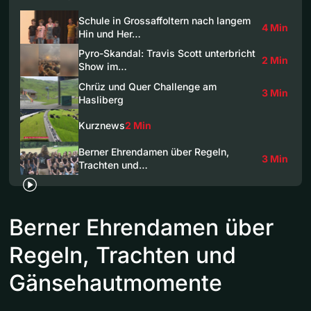
Schule in Grossaffoltern nach langem
4 Min
Hin und Her…
Pyro-Skandal: Travis Scott unterbricht
2 Min
Show im…
Chrüz und Quer Challenge am
3 Min
Hasliberg
Kurznews
2 Min
Berner Ehrendamen über Regeln,
3 Min
Trachten und…
Berner Ehrendamen über
Regeln, Trachten und
Gänsehautmomente