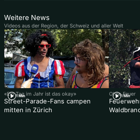
Weitere News
Videos aus der Region, der Schweiz und aller Welt
«Ein Tag im Jahr ist das okay»
Ohne Feuer
1 Min
1 Min
Street-Parade-Fans campen
Feuerwehr 
mitten in Zürich
Waldbrand