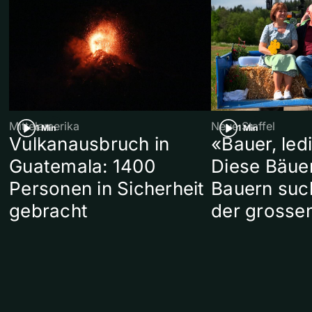
Mittelamerika
Neue Staffel
1 Min
1 Min
Vulkanausbruch in
«Bauer, led
Guatemala: 1400
Diese Bäue
Personen in Sicherheit
Bauern suc
gebracht
der grosse