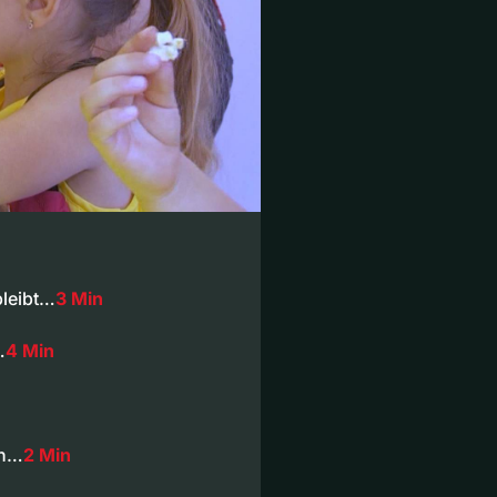
bleibt…
3 Min
…
4 Min
en…
2 Min