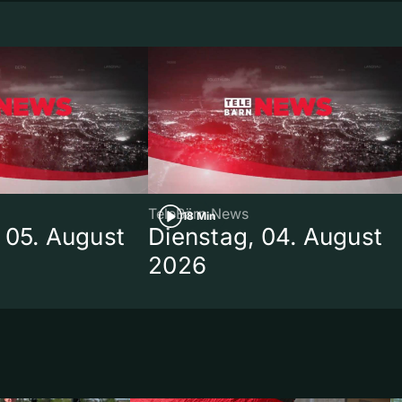
TeleBärn News
18 Min
 05. August
Dienstag, 04. August
2026