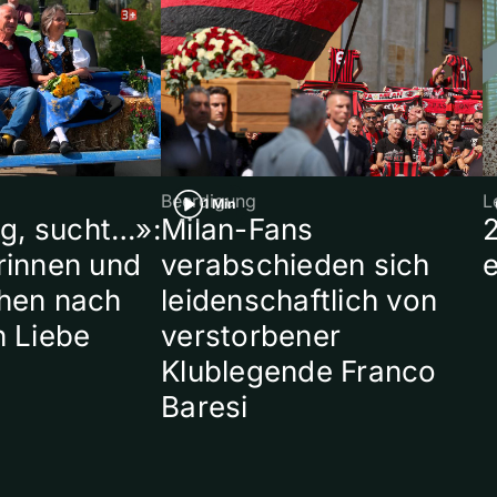
Beerdigung
L
1 Min
ig, sucht…»:
Milan-Fans
rinnen und
verabschieden sich
hen nach
leidenschaftlich von
n Liebe
verstorbener
Klublegende Franco
Baresi