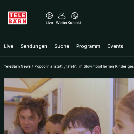
Live
Wetter
Kontakt
Live
Sendungen
Suche
Programm
Events
TeleBärn News
Popcorn anstatt „Täfeli“: Im Slowmobil lernen Kinder g