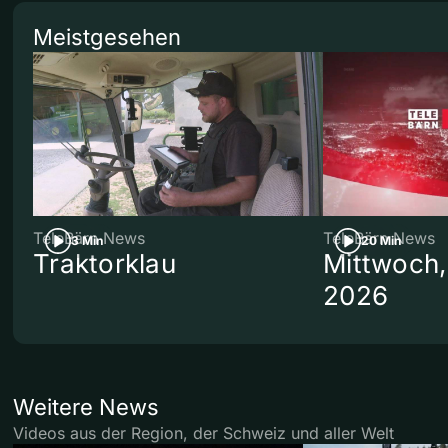
Meistgesehen
TeleBärn News
TeleBärn News
3 Min
20 Min
Traktorklau
Mittwoch,
2026
Weitere News
Videos aus der Region, der Schweiz und aller Welt