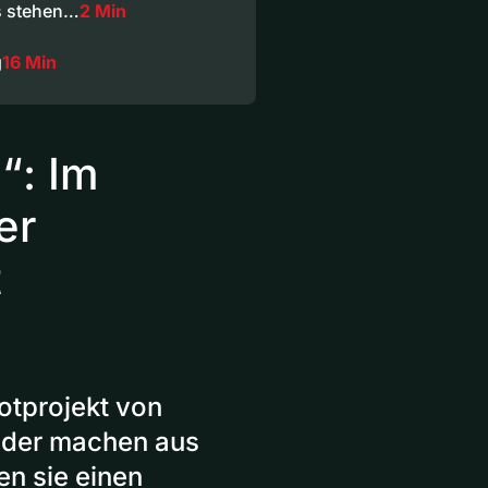
s stehen…
2 Min
g
16 Min
“: Im
er
t
lotprojekt von
inder machen aus
en sie einen