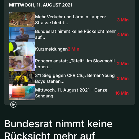
MITTWOCH, 11. AUGUST 2021
Mehr Verkehr und Lärm in Laupen:
3 Min
Strasse bleibt…
Bundesrat nimmt keine Rücksicht mehr
4 Min
auf…
Kurzmeldungen
2 Min
Popcorn anstatt „Täfeli“: Im Slowmobil
2 Min
lernen…
3:1 Sieg gegen CFR Cluj: Berner Young
2 Min
Boys stehen…
Mittwoch, 11. August 2021 – Ganze
16 Min
Sendung
Bundesrat nimmt keine
Rücksicht mehr auf