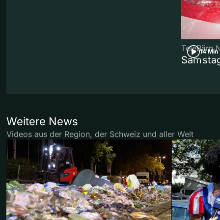
TeleBärn 
14 Min
Samstag
Weitere News
Videos aus der Region, der Schweiz und aller Welt