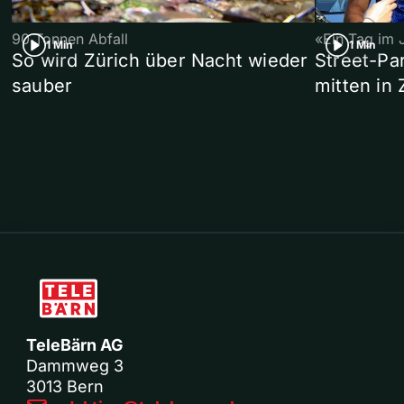
90 Tonnen Abfall
«Ein Tag im 
1 Min
1 Min
So wird Zürich über Nacht wieder
Street-P
sauber
mitten in 
TeleBärn AG
Dammweg 3
3013 Bern