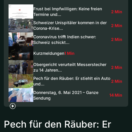
Frust bei Impfwilligen: Keine freien
2 Min
Termine und…
Schweizer Unispitäler kommen in der
2 Min
Corona-Krise…
Coronavirus trifft Indien schwer:
2 Min
Schweiz schickt…
Kurzmeldungen
1 Min
Obergericht verurteilt Messerstecher
2 Min
zu 14 Jahren…
Pech für den Räuber: Er stiehlt ein Auto
2 Min
und…
Donnerstag, 6. Mai 2021 – Ganze
14 Min
Sendung
Pech für den Räuber: Er