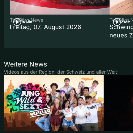
TeleBärn News
TeleBärn 
14 Min
2 Min
Freitag, 07. August 2026
Schwing
neues 
Weitere News
Videos aus der Region, der Schweiz und aller Welt