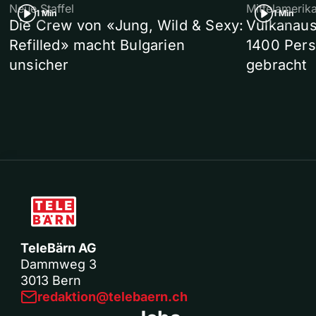
Neue Staffel
Mittelamerik
1 Min
1 Min
Die Crew von «Jung, Wild & Sexy:
Vulkanaus
Refilled» macht Bulgarien
1400 Pers
unsicher
gebracht
TeleBärn AG
Dammweg 3
3013 Bern
redaktion@telebaern.ch